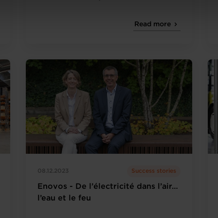
onsulter notre
Charte d’usage des cookies
et notre
Politique 
Read more
08.12.2023
Success stories
Enovos - De l’électricité dans l’air…
l’eau et le feu