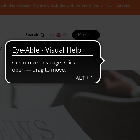
rough this website. Always check the URL before entering your personal
Search
More
 /
All
Luxembourg
information
economy