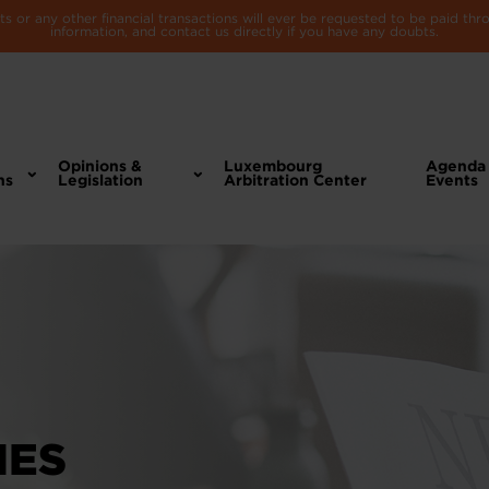
 or any other financial transactions will ever be requested to be paid th
information, and contact us directly if you have any doubts.
Opinions &
Luxembourg
Agenda
ns
Legislation
Arbitration Center
Events
IES