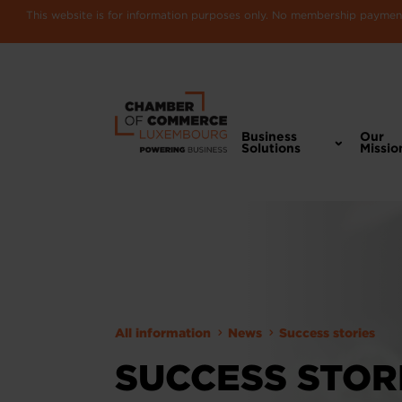
This website is for information purposes only. No membership payments
Business
Our
Solutions
Missio
All information
News
Success stories
SUCCESS STOR