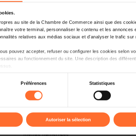
le jeu!
cookies.
ropres au site de la Chambre de Commerce ainsi que des cookies
Read more
naître votre terminal, personnaliser le contenu et les annonces 
onnalités relatives aux médias sociaux et d'analyser le trafic sur n
us pouvez accepter, refuser ou configurer les cookies selon vos
ssaires au fonctionnement du site. Une description des différen
essus.
on sur le site et certaines fonctionnalités (ex : lecture de vidéos,
Préférences
Statistiques
rences de lecture vidéo, personnalisation de l’affichage du site
kies ou des cookies non nécessaires.
odifier ou retirer votre consentement à tout moment en cliquant su
29.03.2024
Success stories
Autoriser la sélection
LuxConnect - Places fortes du
ions sur la manière dont nous utilisons lescookies et sommes 
monde numérique