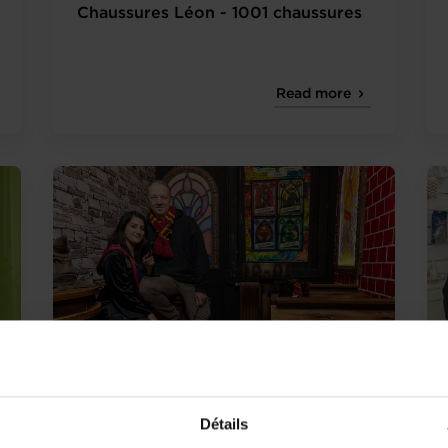
Chaussures Léon - 1001 chaussures
Read more
14.06.2024
Success stories
Détails
Crocus Quest Game - Entrez dans