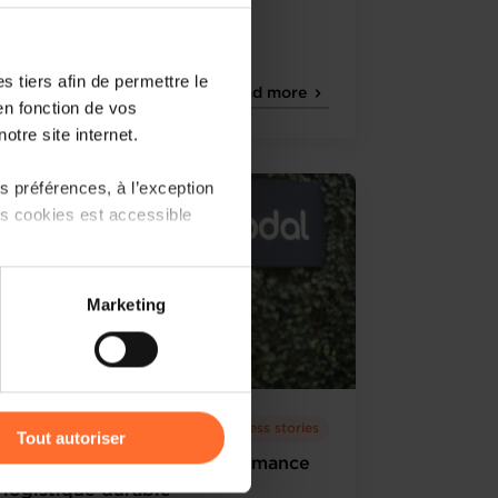
commence!
 tiers afin de permettre le
Read more
en fonction de vos
otre site internet.
 préférences, à l’exception
ts cookies est accessible
 partage sur les réseaux
Marketing
) peuvent être affectées en
r l’icône flottante en bas à
29.02.2024
Success stories
Tout autoriser
CFL Multimodal - La performance
amenés à traiter vos données
logistique durable