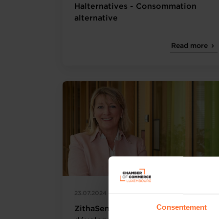
Halternatives - Consommation
alternative
Read more
23.07.2024
Success stories
Consentement
ZithaSenior - Une expertise