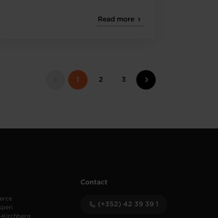
Read more
1
2
3
Contact
erce
(+352) 42 39 39 1
speri
-Kirchberg