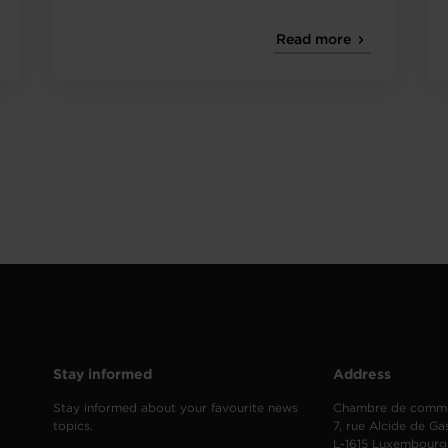
Read more
Stay informed
Address
Stay informed about your favourite news
Chambre de comm
topics.
7, rue Alcide de Ga
L-1615 Luxembourg