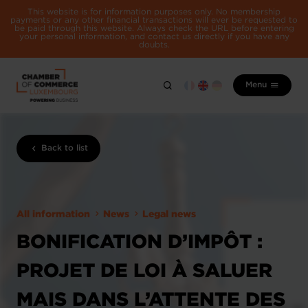
This website is for information purposes only. No membership
payments or any other financial transactions will ever be requested to
be paid through this website. Always check the URL before entering
your personal information, and contact us directly if you have any
doubts.
Menu
Back to list
All information
News
Legal news
BONIFICATION D’IMPÔT :
PROJET DE LOI À SALUER
MAIS DANS L’ATTENTE DES