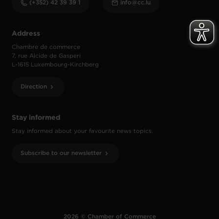
(+352) 42 39 39 1
info@cc.lu
Address
Chambre de commerce
7, rue Alcide de Gasperi
L-1615 Luxembourg-Kirchberg
Direction
Stay informed
Stay informed about your favourite news topics.
Subscribe to our newsletter
2026 © Chamber of Commerce