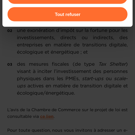
des mesures fiscales visant à soutenir l’activité
Pour de plus amples informations sur la manière dont
des entreprises en matière de recherche et
Tout refuser
nous utilisons lescookies et sommes amenés à traiter
développement (R&D) ;
vos données personnelles, vous pouvez consulter notre
une exonération d’impôt sur la fortune pour les
Charte d’usage des cookies
et notre
Politique de
investissements, directs ou indirects, des
protection des données personnelles
.
entreprises en matière de transitions digitale,
écologique et énergétique ; et
des mesures fiscales (de type
Tax Shelter
)
visant à inciter l’investissement des personnes
physiques dans les PMEs,
start-ups
ou
scale-
ups
actives en matière de transition digitale et
écologique/énergétique.
L’avis de la Chambre de Commerce sur le projet de loi est
consultable via
ce lien
.
Pour toute question, nous vous invitons à adresser un e-