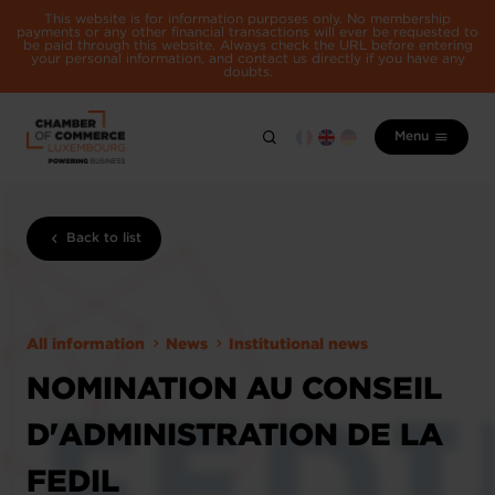
This website is for information purposes only. No membership
payments or any other financial transactions will ever be requested to
be paid through this website. Always check the URL before entering
your personal information, and contact us directly if you have any
doubts.
Menu
Back to list
All information
News
Institutional news
NOMINATION AU CONSEIL
D'ADMINISTRATION DE LA
FEDIL