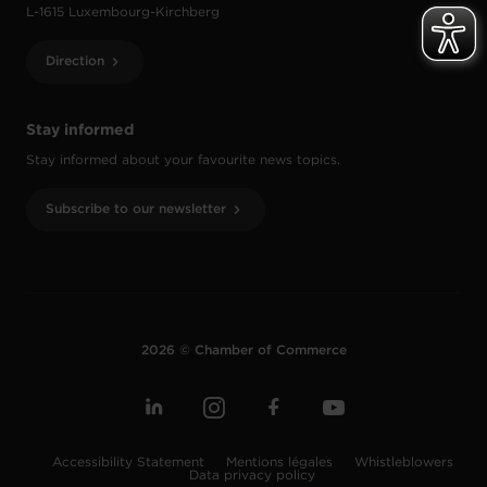
L-1615 Luxembourg-Kirchberg
Direction
Stay informed
Stay informed about your favourite news topics.
Subscribe to our newsletter
2026 © Chamber of Commerce
Accessibility Statement
Mentions légales
Whistleblowers
Data privacy policy