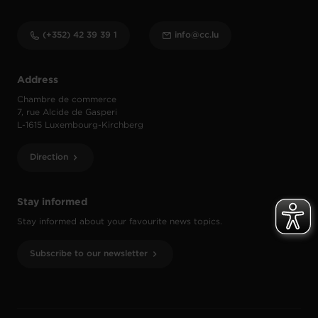
(+352) 42 39 39 1
info@cc.lu
Address
Chambre de commerce
7, rue Alcide de Gasperi
L-1615 Luxembourg-Kirchberg
Direction
Stay informed
Stay informed about your favourite news topics.
Subscribe to our newsletter