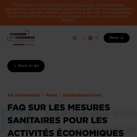
This website is for information purposes only. No membership
payments or any other financial transactions will ever be requested to
be paid through this website. Always check the URL before entering
your personal information, and contact us directly if you have any
doubts.
Menu
Back to list
All information
News
Institutional news
FAQ SUR LES MESURES
SANITAIRES POUR LES
ACTIVITÉS ÉCONOMIQUES