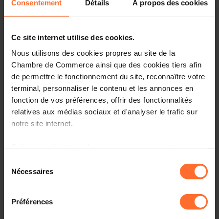
Consentement
Détails
À propos des cookies
Ce site internet utilise des cookies.
Nous utilisons des cookies propres au site de la
Chambre de Commerce ainsi que des cookies tiers afin
de permettre le fonctionnement du site, reconnaître votre
terminal, personnaliser le contenu et les annonces en
fonction de vos préférences, offrir des fonctionnalités
relatives aux médias sociaux et d'analyser le trafic sur
notre site internet.
La présente foire aux questions (« FAQ » ) a pour objectif
d’aider les entreprises à mettre en œuvre les mesures
sanitaires telles que prévues par la loi modifiée du 17-07-
Grâce au présent bandeau, vous pouvez accepter,
2020 sur les mesures de lutte contre la pandémie Covid-
refuser ou configurer les cookies selon vos préférences,
Sélection
19.
à l’exception des cookies strictement nécessaires au
Nécessaires
du
fonctionnement du site. Une description des différents
consentement
Ce document est purement informatif et ne prétend pas
cookies est accessible sous l’onglet « Détails » ci-
être exhaustif. Les informations contenues dans le
Préférences
dessus.
présent document sont d’ordre général et ne sont pas