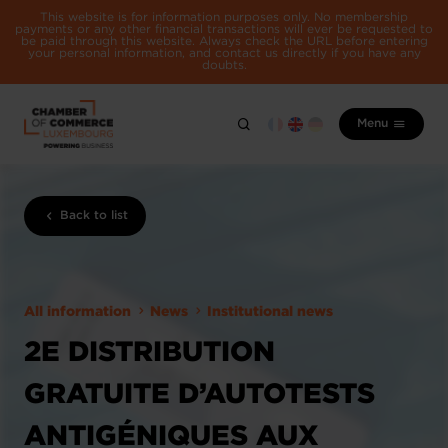
This website is for information purposes only. No membership
payments or any other financial transactions will ever be requested to
be paid through this website. Always check the URL before entering
your personal information, and contact us directly if you have any
doubts.
Menu
Back to list
All information
News
Institutional news
2E DISTRIBUTION
GRATUITE D’AUTOTESTS
ANTIGÉNIQUES AUX