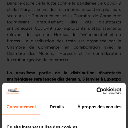
Dans le cadre de la lutte contre la pandémie de Covid-19
et de l’élargissement des restrictions impactant plusieurs
secteurs, le Gouvernement et la Chambre de Commerce
fournissent gratuitement des kits d’autotests
antigéniques Covid-19 aux exploitants d’établissements
relevant des secteurs Horeca, de l’événementiel et du
fitness. La distribution des tests est organisée par la
Chambre de Commerce, en collaboration avec la
Chambre des Métiers, l’Horesca et la confédération
luxembourgeoise du commerce.
La deuxième partie de la distribution d’autotests
antigéniques sera lancée dès demain, 5 janvier à Luxexpo
The Box.
Tout établissement concerné a reçu un courrier lui
permettant de prendre un RDV via le QR code indiqué et
Consentement
Détails
À propos des cookies
de retirer par après les kits de tests gratuits à l’horaire
choisi. Les entreprises n’ayant pas pu récupérer leur
premier kit la semaine passée, pourront récupérer la
Ce site internet utilise des cookies.