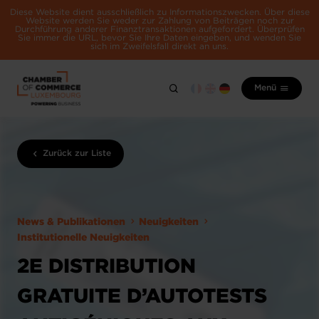
Diese Website dient ausschließlich zu Informationszwecken. Über diese
Website werden Sie weder zur Zahlung von Beiträgen noch zur
Durchführung anderer Finanztransaktionen aufgefordert. Überprüfen
Sie immer die URL, bevor Sie Ihre Daten eingeben, und wenden Sie
sich im Zweifelsfall direkt an uns.
Menü
Zurück zur Liste
News & Publikationen
Neuigkeiten
Institutionelle Neuigkeiten
2E DISTRIBUTION
GRATUITE D’AUTOTESTS