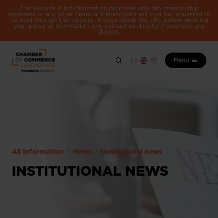
This website is for information purposes only. No membership
payments or any other financial transactions will ever be requested to
be paid through this website. Always check the URL before entering
your personal information, and contact us directly if you have any
doubts.
Menu
All information
News
Institutional news
INSTITUTIONAL NEWS