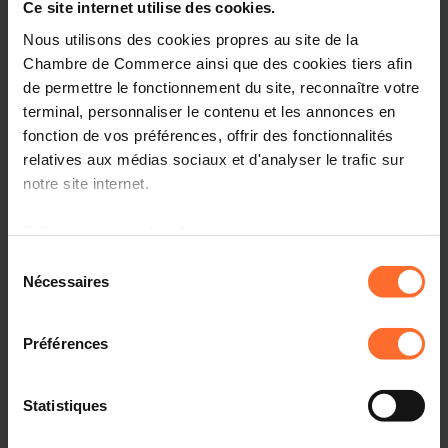
Ce site internet utilise des cookies.
remettent le Prix du progrès économique durable
Nous utilisons des cookies propres au site de la
2021
Chambre de Commerce ainsi que des cookies tiers afin
de permettre le fonctionnement du site, reconnaître votre
terminal, personnaliser le contenu et les annonces en
fonction de vos préférences, offrir des fonctionnalités
relatives aux médias sociaux et d'analyser le trafic sur
notre site internet.
Grâce au présent bandeau, vous pouvez accepter,
refuser ou configurer les cookies selon vos préférences,
Sélection
à l’exception des cookies strictement nécessaires au
Nécessaires
du
fonctionnement du site. Une description des différents
consentement
News institutionnelles
cookies est accessible sous l’onglet « Détails » ci-
Préférences
26.04.2022
dessus.
UEL - Prix national Sécurité-Santé au Travail : Appel
Il est précisé que la navigation sur le site et certaines
de candidatures à l’adresse des entreprises !
Statistiques
fonctionnalités (ex : lecture de vidéos, partage sur les
réseaux sociaux, sauvegarde des préférences de lecture