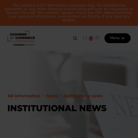
This website is for information purposes only. No membership
payments or any other financial transactions will ever be requested to
be paid through this website. Always check the URL before entering
your personal information, and contact us directly if you have any
doubts.
Menu
All information
News
Institutional news
INSTITUTIONAL NEWS