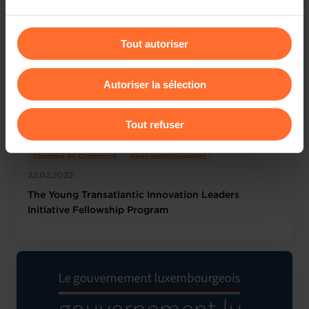
être affectées en cas de refus de tous les cookies ou des
cookies non nécessaires.
Tout autoriser
Vous avez la possibilité de modifier ou retirer votre
consentement à tout moment en cliquant sur l’icône
Autoriser la sélection
flottante en bas à gauche de chaque page.
Pour de plus amples informations sur la manière dont
Tout refuser
nous utilisons lescookies et sommes amenés à traiter
vos données personnelles, vous pouvez consulter notre
Chambre de Commerce
News institutionnelles
Charte d’usage des cookies
et notre
Politique de
22.02.2022
protection des données personnelles
.
The Young Transatlantic Innovation Leaders
Initiative Fellowship Program