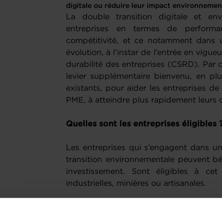
digitale ou réduire leur impact environnemen
La double transition digitale et en
entreprises en termes de perform
compétitivité, et ce notamment dans 
évolution, à l’instar de l’entrée en vigue
durabilité des entreprises (CSRD). Par 
levier supplémentaire bienvenu, en p
existants, pour aider les entreprises de
PME, à atteindre plus rapidement leurs o
Quelles sont les entreprises éligibles
Les entreprises qui s’engagent dans un
transition environnementale peuvent bé
investissement. Sont éligibles à cet 
industrielles, minières ou artisanales.
Quels sont les coûts éligibles ?