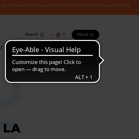
rough this website. Always check the URL before entering your personal
Search
More
 /
All
Luxembourg
information
economy
 LA