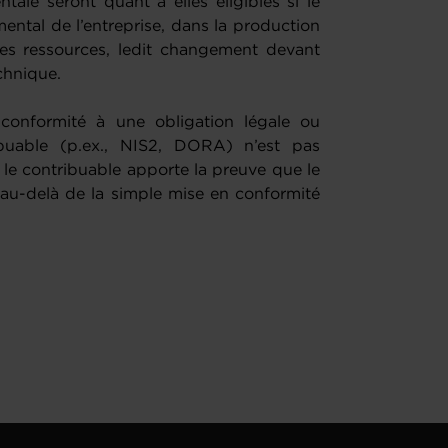
tale seront quant à elles éligibles si le
mental de l’entreprise, dans la production
es ressources, ledit changement devant
technique.
 conformité à une obligation légale ou
ibuable (p.ex., NIS2, DORA) n’est pas
si le contribuable apporte la preuve que le
 au-delà de la simple mise en conformité