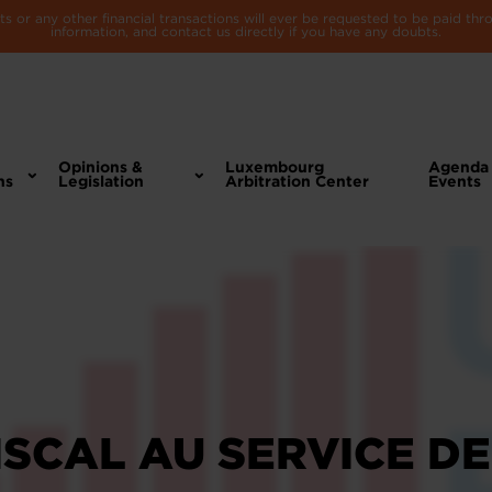
 or any other financial transactions will ever be requested to be paid th
information, and contact us directly if you have any doubts.
Opinions &
Luxembourg
Agenda
ns
Legislation
Arbitration Center
Events
FISCAL AU SERVICE DE