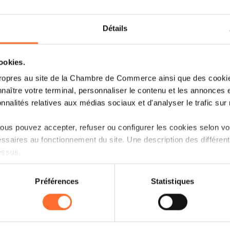
La bonification d’impôt est calculée 
dépenses d’exploitation effectués dans
Détails
digitale ou d’un projet de transition éc
projet ne peut pas excéder plus de 3 exe
du début du projet.
cookies.
ropres au site de la Chambre de Commerce ainsi que des cookies
La liste des coûts éligibles est relativem
naître votre terminal, personnaliser le contenu et les annonces 
Le coût des investissements en bien
onnalités relatives aux médias sociaux et d'analyser le trafic sur n
bâtiments) ;
us pouvez accepter, refuser ou configurer les cookies selon vos
Le coût des investissements en 
ssaires au fonctionnement du site. Une description des différen
dépenses faites pour leur usage ou
essus.
ceux concédés par une entreprise lié
on sur le site et certaines fonctionnalités (ex : lecture de vidéos,
Préférences
Statistiques
rences de lecture vidéo, personnalisation de l’affichage du site
Les dépenses en services de conse
kies ou des cookies non nécessaires.
fournis par des prestataires extéri
dépenses de fonctionnement normales
odifier ou retirer votre consentement à tout moment en cliquant su
réguliers de conseil fiscal ou juridiq