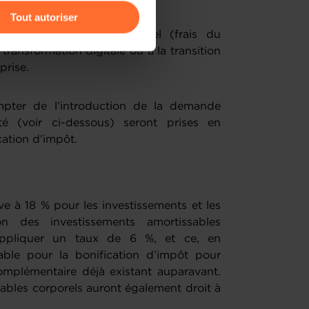
Tout autoriser
en formation du personnel (frais du
amenés à traiter vos données
transformation digitale ou à la transition
de protection des données
eprise.
pter de l’introduction de la demande
lité (voir ci-dessous) seront prises en
ication d’impôt.
ve à 18 % pour les investissements et les
ion des investissements amortissables
 appliquer un taux de 6 %, et ce, en
le pour la bonification d’impôt pour
omplémentaire déjà existant auparavant.
sables corporels auront également droit à