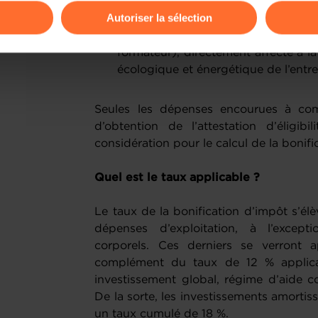
Autoriser la sélection
Les dépenses de personnel, ou 
ions sur la manière dont nous utilisons lescookies et sommes 
formateur), directement affecté à la 
onsulter notre
Charte d’usage des cookies
et notre
Politique 
écologique et énergétique de l’entr
Seules les dépenses encourues à com
d’obtention de l’attestation d’éligibi
considération pour le calcul de la bonif
Quel est le taux applicable ?
Le taux de la bonification d’impôt s’élè
dépenses d’exploitation, à l’except
corporels. Ces derniers se verront
complément du taux de 12 % applicab
investissement global, régime d’aide c
De la sorte, les investissements amortis
un taux cumulé de 18 %.