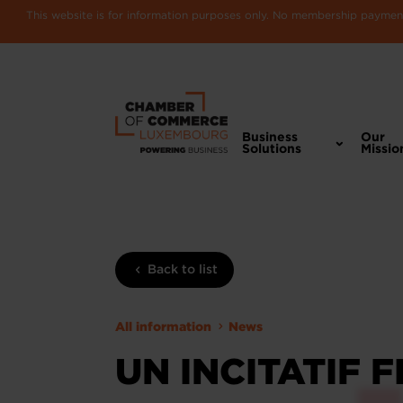
This website is for information purposes only. No membership payments
Business
Our
Solutions
Missio
Back to list
All information
News
UN INCITATIF 