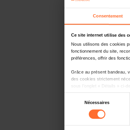
Consentement
Ce site internet utilise des 
Nous utilisons des cookies p
fonctionnement du site, recon
préférences, offrir des foncti
Grâce au présent bandeau, vo
des cookies strictement néce
sous l’onglet « Détails » ci-d
Sélection
Il est précisé que la navigati
Nécessaires
du
sociaux, sauvegarde des préfé
consentement
cas de refus de tous les coo
Vous avez la possibilité de m