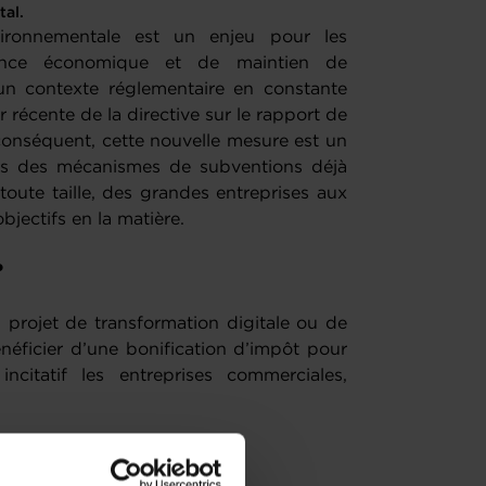
tal.
vironnementale est un enjeu pour les
ance économique et de maintien de
un contexte réglementaire en constante
ur récente de la directive sur le rapport de
conséquent, cette nouvelle mesure est un
lus des mécanismes de subventions déjà
 toute taille, des grandes entreprises aux
bjectifs en la matière.
 ?
 projet de transformation digitale ou de
néficier d’une bonification d’impôt pour
incitatif les entreprises commerciales,