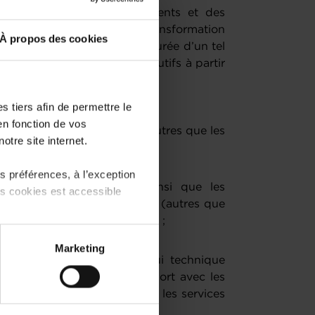
sur la base des investissements et des
 le cadre d’un projet de transformation
À propos des cookies
ologique et énergétique. La durée d’un tel
rcices d’exploitation consécutifs à partir
 tiers afin de permettre le
ent large puisqu’elle couvre :
en fonction de vos
s amortissables corporels (autres que les
otre site internet.
 préférences, à l’exception
logiciels ou en brevets ainsi que les
ts cookies est accessible
 la concession de leur usage (autres que
e au sens de l’article 56 LIR) ;
 partage sur les réseaux
Marketing
) peuvent être affectées en
il, de diagnostic et d’appui technique
eurs qui ne sont pas en rapport avec les
 de l’entreprise, telles que les services
r l’icône flottante en bas à
ue, ou la publicité ; et