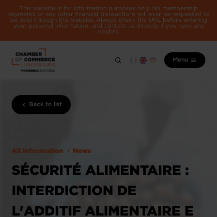
This website is for information purposes only. No membership
payments or any other financial transactions will ever be requested to
be paid through this website. Always check the URL before entering
your personal information, and contact us directly if you have any
doubts.
Menu
Back to list
All information
News
SÉCURITÉ ALIMENTAIRE :
INTERDICTION DE
L'ADDITIF ALIMENTAIRE E