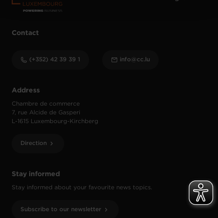
Contact
(+352) 42 39 39 1
info@cc.lu
Address
Chambre de commerce
7, rue Alcide de Gasperi
L-1615 Luxembourg-Kirchberg
Direction
Stay informed
Stay informed about your favourite news topics.
Subscribe to our newsletter