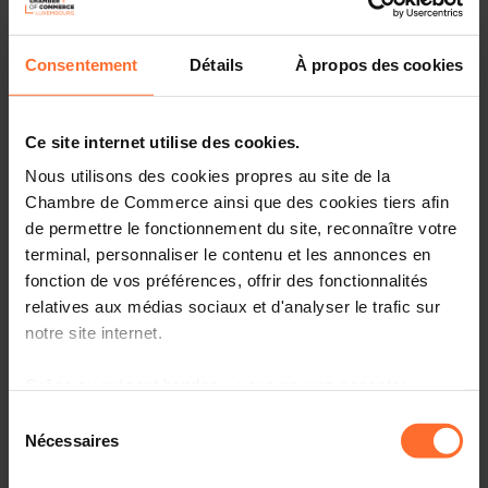
Consentement
Détails
À propos des cookies
Ce site internet utilise des cookies.
Nous utilisons des cookies propres au site de la
Chambre de Commerce ainsi que des cookies tiers afin
de permettre le fonctionnement du site, reconnaître votre
terminal, personnaliser le contenu et les annonces en
fonction de vos préférences, offrir des fonctionnalités
relatives aux médias sociaux et d'analyser le trafic sur
notre site internet.
Le Ministère de la Santé informe les entreprises du
Grâce au présent bandeau, vous pouvez accepter,
secteur alimentaire sur la préiode transitoire de 6 mois
refuser ou configurer les cookies selon vos préférences,
Sélection
qui permet la mise sur le marché jusqu'au 7 août 2022,
à l’exception des cookies strictement nécessaires au
Nécessaires
des denrées alimentaires qui sont fabriquées
du
fonctionnement du site. Une description des différents
conformément aux règles applicables avant le 7 février
consentement