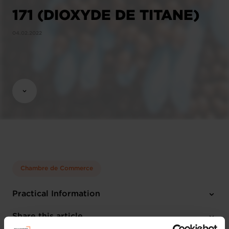
171 (DIOXYDE DE TITANE)
04.02.2022
Chambre de Commerce
Practical Information
1 attachment
Share this article