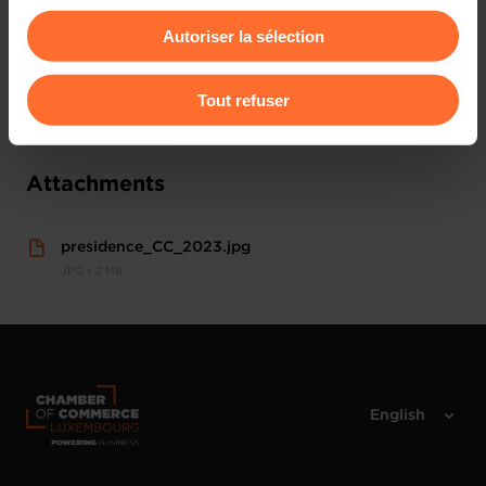
consentement à tout moment en cliquant sur l’icône
Autoriser la sélection
flottante en bas à gauche de chaque page.
Pour de plus amples informations sur la manière dont
Tout refuser
nous utilisons lescookies et sommes amenés à traiter
vos données personnelles, vous pouvez consulter notre
Charte d’usage des cookies
et notre
Politique de
Attachments
protection des données personnelles
.
presidence_CC_2023.jpg
JPG • 2 MB