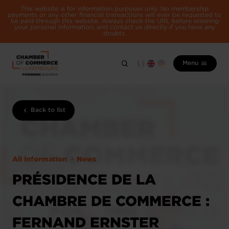
This website is for information purposes only. No membership
payments or any other financial transactions will ever be requested to
be paid through this website. Always check the URL before entering
your personal information, and contact us directly if you have any
doubts.
Menu
Back to list
All information
News
PRÉSIDENCE DE LA
CHAMBRE DE COMMERCE :
FERNAND ERNSTER