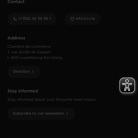
Contact
(+352) 42 39 39 1
info@cc.lu
Address
Chambre de commerce
7, rue Alcide de Gasperi
L-1615 Luxembourg-Kirchberg
Direction
Stay informed
Stay informed about your favourite news topics.
Subscribe to our newsletter