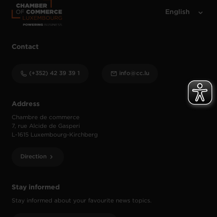
Contact
(+352) 42 39 39 1
info@cc.lu
Address
Chambre de commerce
7, rue Alcide de Gasperi
L-1615 Luxembourg-Kirchberg
Direction
Stay informed
Stay informed about your favourite news topics.