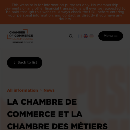
This website is for information purposes only. No membership
payments or any other financial transactions will ever be requested to
be paid through this website. Always check the URL before entering
your personal information, and contact us directly if you have any
doubts.
Menu
Back to list
All information
News
LA CHAMBRE DE
COMMERCE ET LA
CHAMBRE DES MÉTIERS