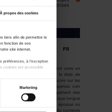
À propos des cookies
 tiers afin de permettre le
en fonction de vos
otre site internet.
 préférences, à l’exception
ts cookies est accessible
 il peut arriver qu’un désaccord voire un
s. Ce conflit peut porter sur la date de
ité d’un service rendu, ou encore sur les
 partage sur les réseaux
De manière classique, les parties s’en
Marketing
) peuvent être affectées en
her leur litige. Mais l’engorgement des
de recours rend la justice étatique longue
besoins des entreprises à une époque où
r l’icône flottante en bas à
ots. Une autre difficulté vient du contexte