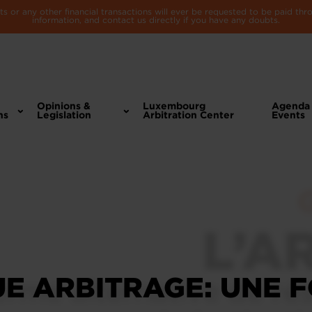
 or any other financial transactions will ever be requested to be paid th
information, and contact us directly if you have any doubts.
Opinions &
Luxembourg
Agenda
ns
Legislation
Arbitration Center
Events
UE ARBITRAGE: UNE 