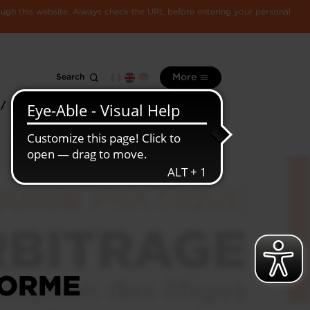
rough this website. Always check the URL before entering your personal
Search
More
 /
All
Luxembourg
information
economy
FORME