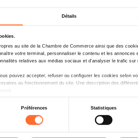
Détails
cookies.
ropres au site de la Chambre de Commerce ainsi que des cookies
naître votre terminal, personnaliser le contenu et les annonces 
onnalités relatives aux médias sociaux et d'analyser le trafic sur n
us pouvez accepter, refuser ou configurer les cookies selon vos
ssaires au fonctionnement du site. Une description des différen
Dans le cadre d’une relation d’affaires,
essus.
conflit apparaisse entre les partenaire
livraison d’une marchandise, sur la qual
on sur le site et certaines fonctionnalités (ex : lecture de vidéos,
modalités de paiement d’une facture. 
Préférences
Statistiques
rences de lecture vidéo, personnalisation de l’affichage du site
remettent au juge étatique pour tranc
kies ou des cookies non nécessaires.
tribunaux et la multiplication des voies 
et coûteuse et parfois inadaptée aux 
odifier ou retirer votre consentement à tout moment en cliquant su
réactivité et rapidité sont les maîtres m