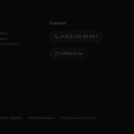
Contact
erce
(+352) 42 39 39 1
speri
-Kirchberg
info@cc.lu
tions légales
Whistleblowers
Data privacy policy