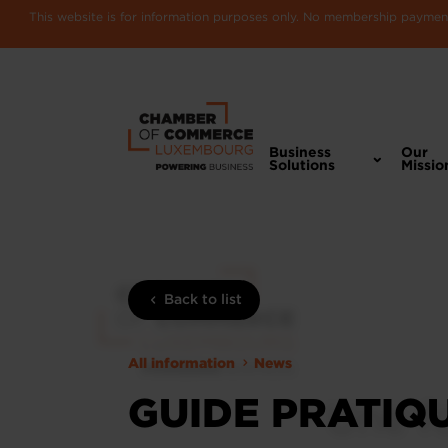
This website is for information purposes only. No membership payments
Business
Our
Solutions
Missio
Back to list
All information
News
GUIDE PRATIQ