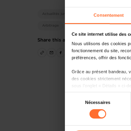
Actualités juridiques
Consentement
Arbitrage
Ce site internet utilise des 
Share this article
Nous utilisons des cookies p
fonctionnement du site, recon
préférences, offrir des foncti
Grâce au présent bandeau, vo
des cookies strictement néce
sous l’onglet « Détails » ci-d
Sélection
Il est précisé que la navigati
Nécessaires
du
sociaux, sauvegarde des préfé
consentement
cas de refus de tous les coo
Vous avez la possibilité de m