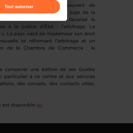
dans lequel les parties, souvent de
Tout autoriser
réticentes à s’en remettre au juge de la
amenés à traiter vos données
iverses considérations ont favorisé le
de protection des données
e à la justice d’État : l’arbitrage. Le
». Le pays vient de moderniser son droit
ouvelle loi réformant l’arbitrage et un
sein de la Chambre de Commerce : le
 consacrer une édition de ses Guides
n particulier à ce centre et aux services
ations, des conseils, des contacts utiles,
et est disponible
ici