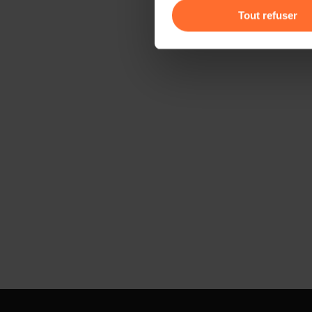
gauche de chaque page.
Tout refuser
Pour de plus amples informat
personnelles, vous pouvez c
personnelles
.