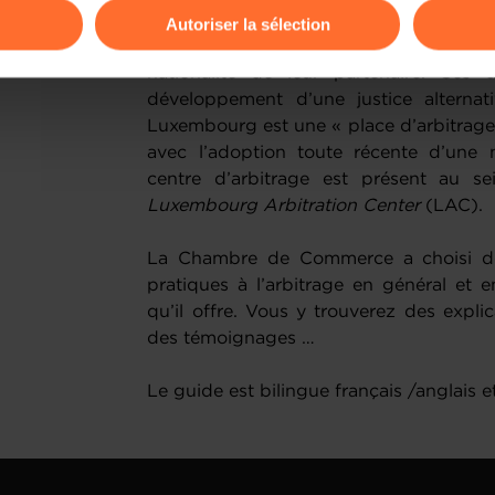
propre au commerce international 
Autoriser la sélection
nationalités différentes, peuvent être 
ions sur la manière dont nous utilisons lescookies et sommes 
nationalité de leur partenaire. Ces d
onsulter notre
Charte d’usage des cookies
et notre
Politique 
développement d’une justice alternativ
Luxembourg est une « place d’arbitrage 
avec l’adoption toute récente d’une n
centre d’arbitrage est présent au 
Luxembourg Arbitration Center
(LAC).
La Chambre de Commerce a choisi de
pratiques à l’arbitrage en général et e
qu’il offre. Vous y trouverez des explic
des témoignages …
Le guide est bilingue français /anglais 