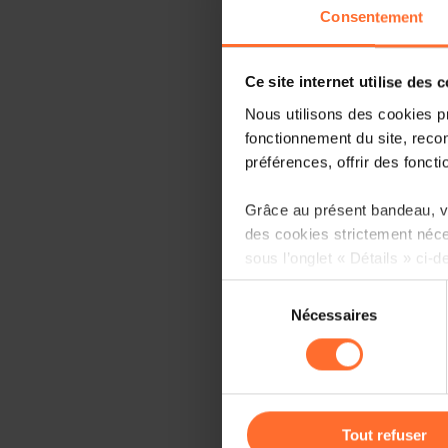
Consentement
Ce site internet utilise des 
Nous utilisons des cookies p
fonctionnement du site, recon
préférences, offrir des foncti
Grâce au présent bandeau, vo
des cookies strictement néce
sous l’onglet « Détails » ci-d
Sélection
Il est précisé que la navigati
Nécessaires
du
sociaux, sauvegarde des préfé
consentement
cas de refus de tous les coo
Vous avez la possibilité de m
gauche de chaque page.
Tout refuser