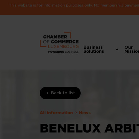
This website is for information purposes only. No membership payments
Business
Our
Solutions
Missio
Back to list
All information
News
BENELUX ARBI