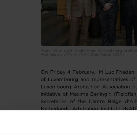
From left to right: André Prum (Luxembourg Arbitrat
Prof. Gerard J Meijer (NAI), Stan Putter (DAA)
On Friday 4 February, M Luc Frieden,
of Luxembourg and representatives of
Luxembourg Arbitration Association h
initiative of Maxime Berlingin (Fieldfi
Secretaries of the Centre Belge d'Ar
Netherlands Arbitration Institute (NAI
The meeting took place under the Co
setting up a Benelux Arbitration Ta
promoting arbitration in the BENELUX a