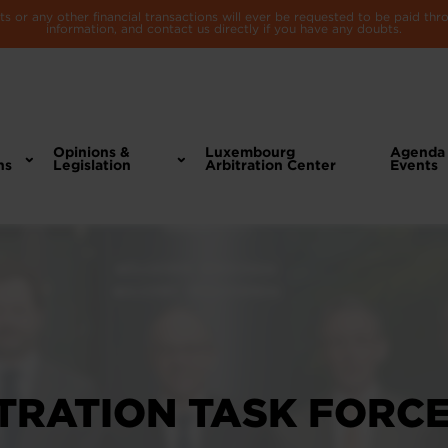
 or any other financial transactions will ever be requested to be paid th
information, and contact us directly if you have any doubts.
Opinions &
Luxembourg
Agenda
ns
Legislation
Arbitration Center
Events
TRATION TASK FORCE