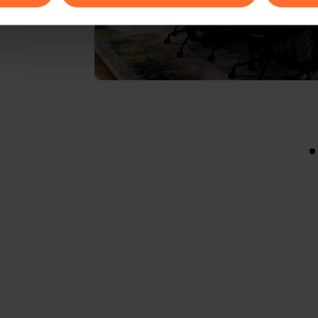
ions sur la manière dont nous utilisons lescookies et sommes 
onsulter notre
Charte d’usage des cookies
et notre
Politique 