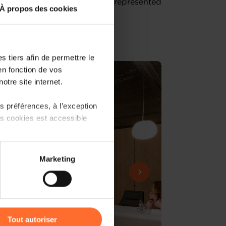
bitration from each of the 3 represented
À propos des cookies
 tiers afin de permettre le
en fonction de vos
otre site internet.
 préférences, à l’exception
ts cookies est accessible
 partage sur les réseaux
Marketing
) peuvent être affectées en
r l’icône flottante en bas à
Tout autoriser