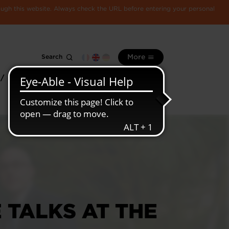
rough this website. Always check the URL before entering your personal
Search
More
 /
All
Luxembourg
information
economy
 TALKS AT THE