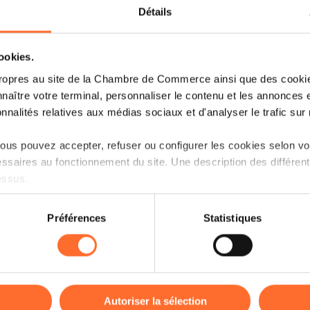
projects between the main players in ar
Détails
jurisdictions.
cookies.
ropres au site de la Chambre de Commerce ainsi que des cookies
naître votre terminal, personnaliser le contenu et les annonces 
onnalités relatives aux médias sociaux et d'analyser le trafic sur n
us pouvez accepter, refuser ou configurer les cookies selon vos
ssaires au fonctionnement du site. Une description des différen
essus.
on sur le site et certaines fonctionnalités (ex : lecture de vidéos,
Préférences
Statistiques
rences de lecture vidéo, personnalisation de l’affichage du site
kies ou des cookies non nécessaires.
odifier ou retirer votre consentement à tout moment en cliquant su
Autoriser la sélection