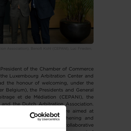
ion Association), Benoît Kohl (CEPANI), Luc Frieden,
 President of the Chamber of Commerce
 the Luxembourg Arbitration Center and
ad the honour of welcoming, under the
sher Belgium), the Presidents and General
bitrage et de Médiation (CEPANI), the
) and the Dutch Arbitration Association.
vidCheck regime. Talks were aimed at
sk Force in view of strengthening and
rea by creating links and collaborative