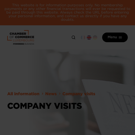
This website is for information purposes only. No membership
payments or any other financial transactions will ever be requested to
be paid through this website. Always check the URL before entering
your personal information, and contact us directly if you have any
doubts.
Menu
All information
News
Company visits
COMPANY VISITS