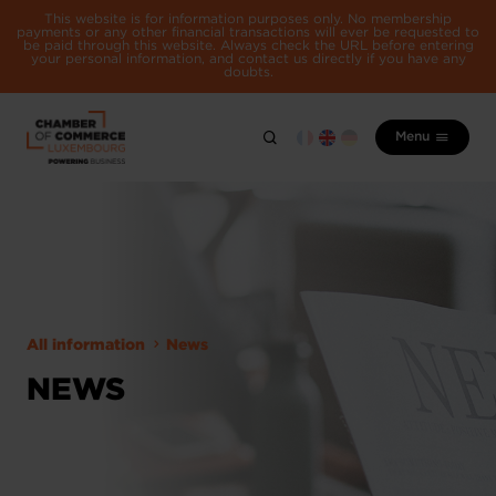
This website is for information purposes only. No membership
payments or any other financial transactions will ever be requested to
be paid through this website. Always check the URL before entering
your personal information, and contact us directly if you have any
doubts.
Menu
All information
News
NEWS