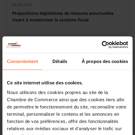
29.09.2021
Propositions législatives de mesures ponctuelles
visant à moderniser le système fiscal
Consentement
Détails
À propos des cookies
Ce site internet utilise des cookies.
Nous utilisons des cookies propres au site de la
Chambre de Commerce ainsi que des cookies tiers afin
Chambre de Commerce
News institutionnelles
de permettre le fonctionnement du site, reconnaître votre
10.09.2021
terminal, personnaliser le contenu et les annonces en
fonction de vos préférences, offrir des fonctionnalités
Digital Services Act – Position
relatives aux médias sociaux et d'analyser le trafic sur