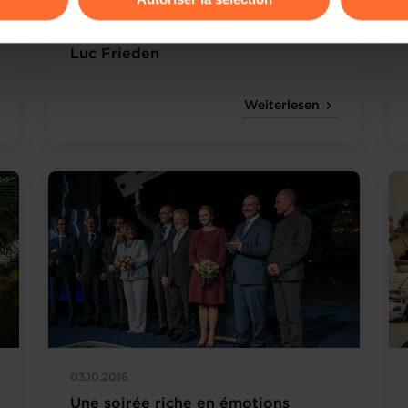
08.05.2020
Podcast Eco(n)finement #6 avec
ions sur la manière dont nous utilisons lescookies et sommes 
Luc Frieden
onsulter notre
Charte d’usage des cookies
et notre
Politique 
Weiterlesen
03.10.2016
Une soirée riche en émotions