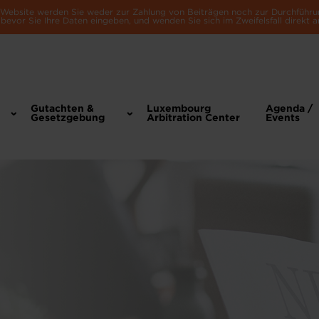
e Website werden Sie weder zur Zahlung von Beiträgen noch zur Durchführu
bevor Sie Ihre Daten eingeben, und wenden Sie sich im Zweifelsfall direkt a
Gutachten &
Luxembourg
Agenda /
Gesetzgebung
Arbitration Center
Events