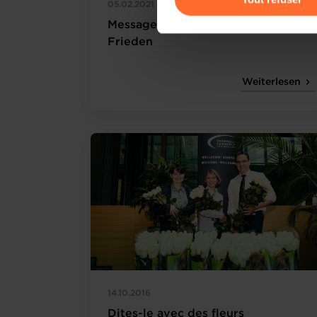
05.02.2021
Message vidéo du Président Luc
Pour de plus amples informat
Frieden
personnelles, vous pouvez c
personnelles
.
Weiterlesen
14.10.2016
Dites-le avec des fleurs