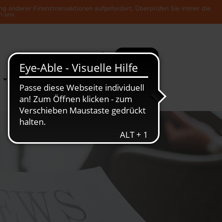
ng anderer Finanztransaktionen aufgefordert. Überprüfen Sie immer die
n uns.
Suche
Mehr
News &
Die Luxemburger
Publikationen
Wirtschaft