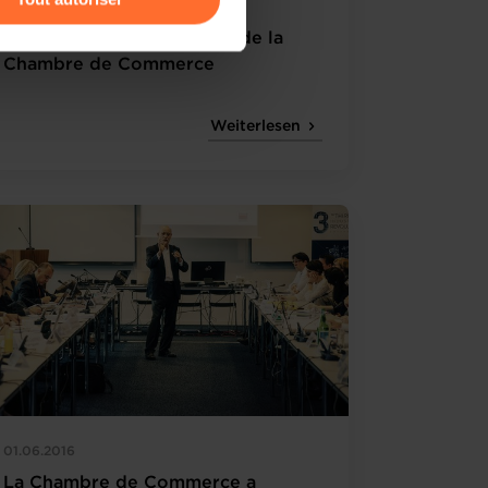
03.04.2019
Luc Frieden élu président de la
amenés à traiter vos données
Chambre de Commerce
de protection des données
Weiterlesen
01.06.2016
La Chambre de Commerce a