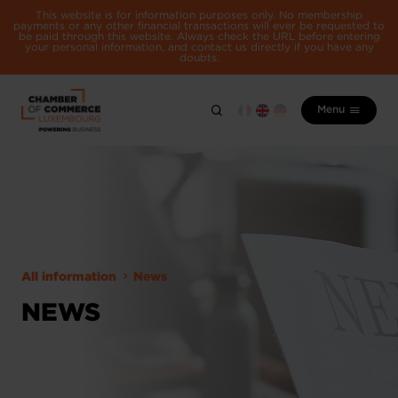
This website is for information purposes only. No membership
payments or any other financial transactions will ever be requested to
be paid through this website. Always check the URL before entering
your personal information, and contact us directly if you have any
doubts.
Menu
All information
News
NEWS