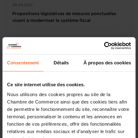
29.09.2021
Propositions législatives de mesures ponctuelles
visant à moderniser le système fiscal
Consentement
Détails
À propos des cookies
Ce site internet utilise des cookies.
Nous utilisons des cookies propres au site de la
Chambre de Commerce ainsi que des cookies tiers afin
Chambre de Commerce
News institutionnelles
de permettre le fonctionnement du site, reconnaître votre
10.09.2021
terminal, personnaliser le contenu et les annonces en
fonction de vos préférences, offrir des fonctionnalités
Digital Services Act – Position
relatives aux médias sociaux et d'analyser le trafic sur