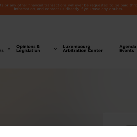
 or any other financial transactions will ever be requested to be paid th
information, and contact us directly if you have any doubts.
Opinions &
Luxembourg
Agenda
ns
Legislation
Arbitration Center
Events