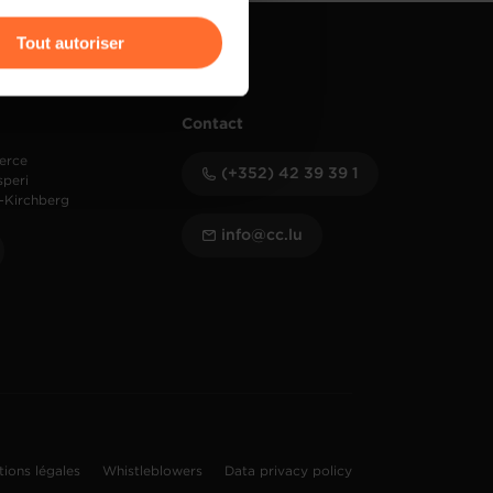
r l’icône flottante en bas à
Tout autoriser
amenés à traiter vos données
de protection des données
Contact
erce
(+352) 42 39 39 1
speri
-Kirchberg
info@cc.lu
tions légales
Whistleblowers
Data privacy policy