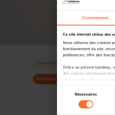
Consentement
Ce site internet utilise des 
Nous utilisons des cookies p
fonctionnement du site, recon
préférences, offrir des foncti
Merkur Magazine
Grâce au présent bandeau, vo
des cookies strictement néce
sous l’onglet « Détails » ci-d
Download
Sélection
Il est précisé que la navigati
Nécessaires
du
sociaux, sauvegarde des préfé
consentement
cas de refus de tous les coo