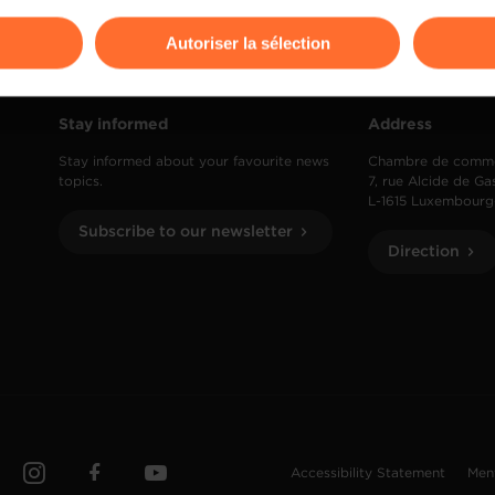
odifier ou retirer votre consentement à tout moment en cliquant su
Autoriser la sélection
ions sur la manière dont nous utilisons lescookies et sommes 
onsulter notre
Charte d’usage des cookies
et notre
Politique 
Stay informed
Address
Stay informed about your favourite news
Chambre de comm
topics.
7, rue Alcide de Ga
L-1615 Luxembourg
Subscribe to our newsletter
Direction
Accessibility Statement
Men