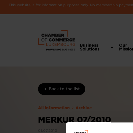
This website is for information purposes only. No membership payments
Business
Our
Solutions
Missio
Back to the list
All information
Archive
MERKUR 07/2010
01.07.2010