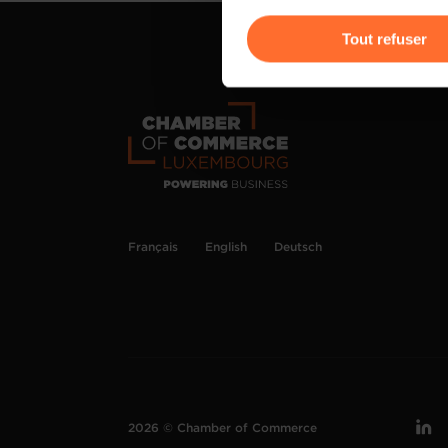
Vous avez la possibilité de m
gauche de chaque page.
Tout refuser
Pour de plus amples informat
personnelles, vous pouvez c
personnelles
.
Français
English
Deutsch
2026 © Chamber of Commerce