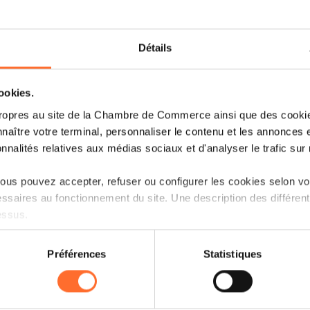
Détails
cookies.
ropres au site de la Chambre de Commerce ainsi que des cookies
naître votre terminal, personnaliser le contenu et les annonces 
onnalités relatives aux médias sociaux et d'analyser le trafic sur n
us pouvez accepter, refuser ou configurer les cookies selon vos
ssaires au fonctionnement du site. Une description des différen
essus.
on sur le site et certaines fonctionnalités (ex : lecture de vidéos,
Préférences
Statistiques
rences de lecture vidéo, personnalisation de l’affichage du site
kies ou des cookies non nécessaires.