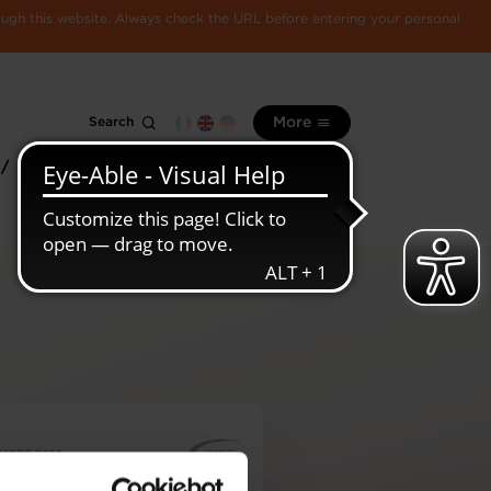
rough this website. Always check the URL before entering your personal
Search
More
 /
All
Luxembourg
information
economy