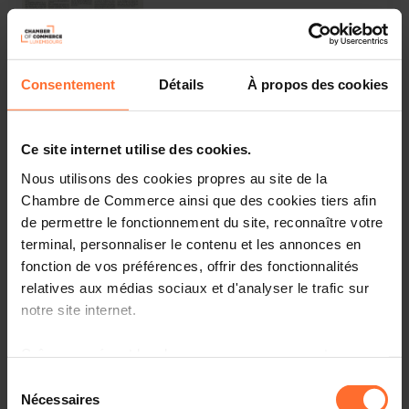
05.04.1977
Merkur 06/1977
Consentement
Détails
À propos des cookies
Lehrlingsentschâdigungen
Wettbewerbsfahigkeit vorrangig
Ce site internet utilise des cookies.
Nous utilisons des cookies propres au site de la
Chambre de Commerce ainsi que des cookies tiers afin
de permettre le fonctionnement du site, reconnaître votre
terminal, personnaliser le contenu et les annonces en
03.01.1977
fonction de vos préférences, offrir des fonctionnalités
Merkur 05/1977
relatives aux médias sociaux et d'analyser le trafic sur
Staatliche Hilfe fur Handel,
notre site internet.
Hotel- und Restaurationsbetriebe
Gerneinsarn handeln
Grâce au présent bandeau, vous pouvez accepter,
refuser ou configurer les cookies selon vos préférences,
Sélection
à l’exception des cookies strictement nécessaires au
Nécessaires
du