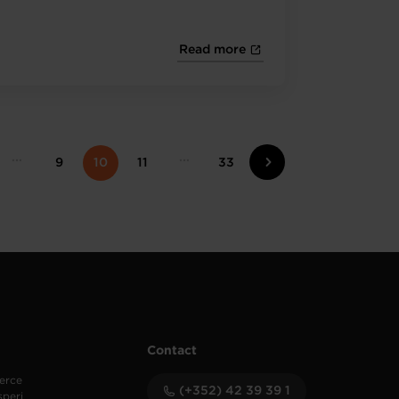
Read more
9
10
11
33
Contact
erce
(+352) 42 39 39 1
speri