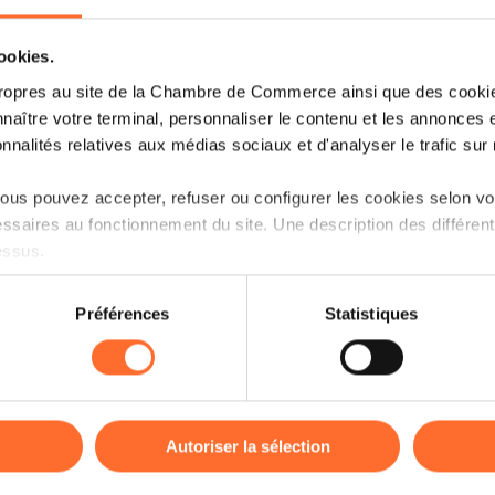
cookies.
Read more
ropres au site de la Chambre de Commerce ainsi que des cookies
naître votre terminal, personnaliser le contenu et les annonces 
onnalités relatives aux médias sociaux et d'analyser le trafic sur n
us pouvez accepter, refuser ou configurer les cookies selon vos
0
ssaires au fonctionnement du site. Une description des différen
09
essus.
on sur le site et certaines fonctionnalités (ex : lecture de vidéos,
Préférences
Statistiques
rences de lecture vidéo, personnalisation de l’affichage du site
kies ou des cookies non nécessaires.
Read more
odifier ou retirer votre consentement à tout moment en cliquant su
Autoriser la sélection
ions sur la manière dont nous utilisons lescookies et sommes 