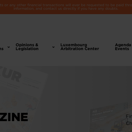
 or any other financial transactions will ever be requested to be paid th
information, and contact us directly if you have any doubts.
Opinions &
Luxembourg
Agenda
ns
Legislation
Arbitration Center
Events
ZINE
Fi
Ch