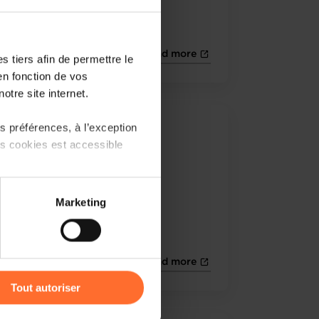
Read more
 tiers afin de permettre le
en fonction de vos
otre site internet.
 préférences, à l’exception
1.02.2009
ts cookies est accessible
Merkur 02/2009
 partage sur les réseaux
Marketing
) peuvent être affectées en
Read more
r l’icône flottante en bas à
Tout autoriser
amenés à traiter vos données