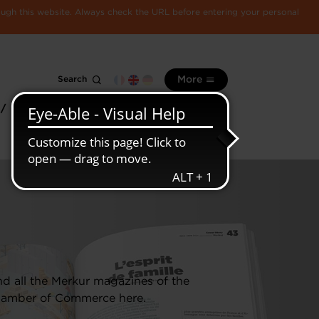
rough this website. Always check the URL before entering your personal
Search
More
 /
All
Luxembourg
information
economy
nd all the Merkur magazines of the
amber of Commerce here.