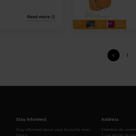
Read more
1
Stay informed
Address
Stay informed about your favourite news
Chambre de comm
topics.
7, rue Alcide de Ga