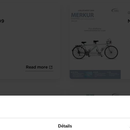
0
09
Read more
0
09
Détails