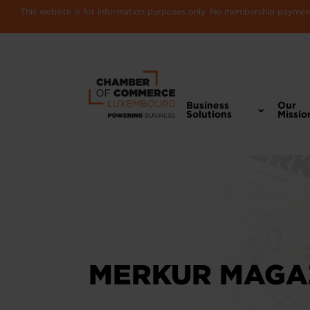
This website is for information purposes only. No membership payments
Business
Our
Solutions
Missio
MERKUR MAGA