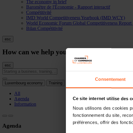
The economy in brief
Baromètre de l'Économie - Rapport interactif
Compétitivité
IMD World Competitiveness Yearbook (IMD WCY)
World Economic Forum Global Competitiveness Repo
Bilan Compétitivité
esc
How can we help you?
esc
Consentement
Luxembourg economy
Training
Internationalisation
All
Agenda
Ce site internet utilise des 
Information
Nous utilisons des cookies p
fonctionnement du site, recon
préférences, offrir des foncti
Agenda