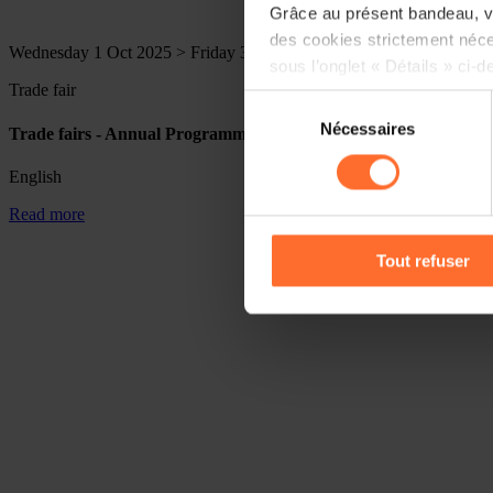
Grâce au présent bandeau, vo
des cookies strictement néce
Wednesday 1 Oct 2025 > Friday 31 Dec 2027
sous l’onglet « Détails » ci-d
Trade fair
Sélection
Il est précisé que la navigati
Nécessaires
du
Trade fairs - Annual Programme 2026-2027
sociaux, sauvegarde des préfé
consentement
cas de refus de tous les coo
English
Read more
Vous avez la possibilité de m
gauche de chaque page.
Tout refuser
Pour de plus amples informat
personnelles, vous pouvez c
personnelles
.