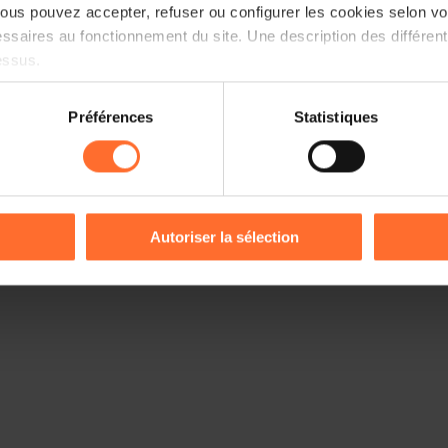
us pouvez accepter, refuser ou configurer les cookies selon vos
ssaires au fonctionnement du site. Une description des différen
essus.
on sur le site et certaines fonctionnalités (ex : lecture de vidéos,
Préférences
Statistiques
rences de lecture vidéo, personnalisation de l’affichage du site
kies ou des cookies non nécessaires.
odifier ou retirer votre consentement à tout moment en cliquant su
Autoriser la sélection
ions sur la manière dont nous utilisons lescookies et sommes 
onsulter notre
Charte d’usage des cookies
et notre
Politique 