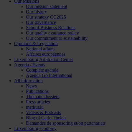
Our Missions
Our mission statement
Our history
Our strategy CC2025
Our governance
School-Business Relations
Our quality assurance policy
Our commitment to sustainability
Opinions & Legislation
National affairs
Affaires européennes
Luxembourg Arbitration Center
Agenda / Events
Complete agenda
Agenda Go International
All information
News
Publications
Thematic dossiers
Press articles
merkur.lu
Videos & Podcasts
Blog of Carlo Thelen
Demandes de sponsoring et/ou partenariats
Luxembourg economy