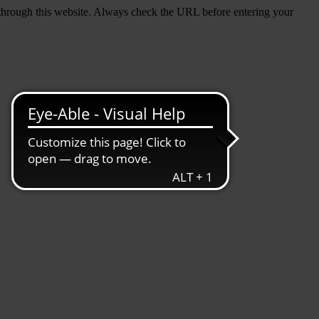
d through this website. Always check the URL before entering your