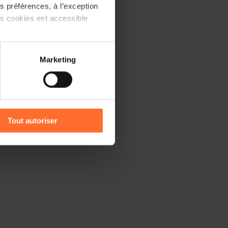
 préférences, à l’exception
ts cookies est accessible
 partage sur les réseaux
Marketing
) peuvent être affectées en
r l’icône flottante en bas à
Tout autoriser
amenés à traiter vos données
de protection des données