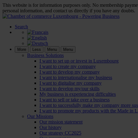
This website is for information purposes only. No membership payment
personal information, and contact us directly if you have any doubts.
Search
More
Less
Menu
Menu
Business Solutions
I want to set up or invest in Luxembourg
I want to create my company
I want to develop my company
I want to internationalise my business
I want to digitalise my company
I want to develop my/our skills
My business is experiencing difficulties
I want to sell or take over a business
I want to successfully make my company more sus
I want to promote my products with the Made in 
Our Missions
Our mission statement
Our history
Our strategy CC2025