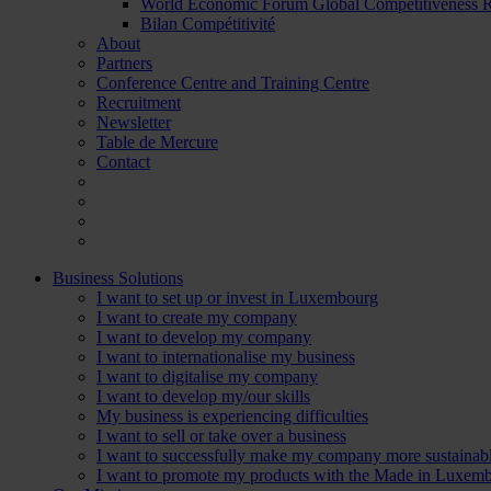
World Economic Forum Global Competitiveness
Bilan Compétitivité
About
Partners
Conference Centre and Training Centre
Recruitment
Newsletter
Table de Mercure
Contact
Business Solutions
I want to set up or invest in Luxembourg
I want to create my company
I want to develop my company
I want to internationalise my business
I want to digitalise my company
I want to develop my/our skills
My business is experiencing difficulties
I want to sell or take over a business
I want to successfully make my company more sustainab
I want to promote my products with the Made in Luxemb