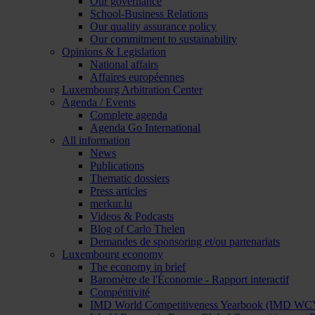
Our governance
School-Business Relations
Our quality assurance policy
Our commitment to sustainability
Opinions & Legislation
National affairs
Affaires européennes
Luxembourg Arbitration Center
Agenda / Events
Complete agenda
Agenda Go International
All information
News
Publications
Thematic dossiers
Press articles
merkur.lu
Videos & Podcasts
Blog of Carlo Thelen
Demandes de sponsoring et/ou partenariats
Luxembourg economy
The economy in brief
Baromètre de l'Économie - Rapport interactif
Compétitivité
IMD World Competitiveness Yearbook (IMD WC