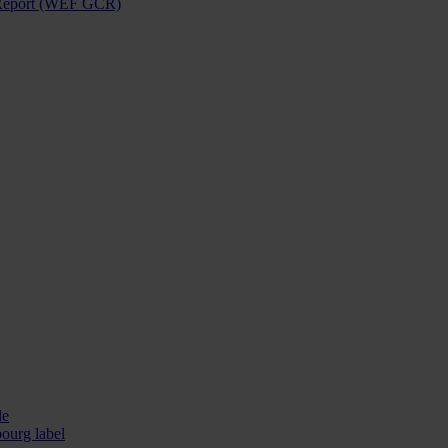
 Report (WEF GCR)
le
ourg label