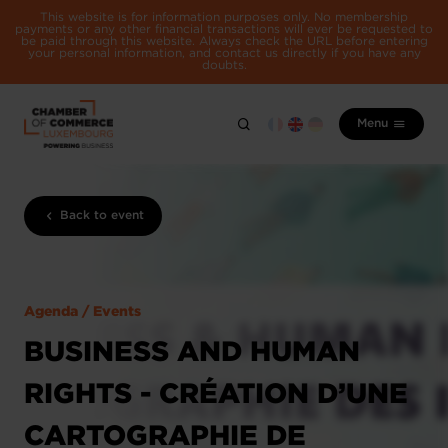
This website is for information purposes only. No membership
payments or any other financial transactions will ever be requested to
be paid through this website. Always check the URL before entering
your personal information, and contact us directly if you have any
doubts.
Menu
Back to event
Agenda / Events
BUSINESS AND HUMAN
RIGHTS - CRÉATION D’UNE
CARTOGRAPHIE DE