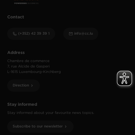
Contact
(+352) 42 39 39 1
info@cc.lu
Address
Chambre de commerce
7, rue Alcide de Gasperi
L-1615 Luxembourg-Kirchberg
Direction
Stay informed
Stay informed about your favourite news topics.
Subscribe to our newsletter