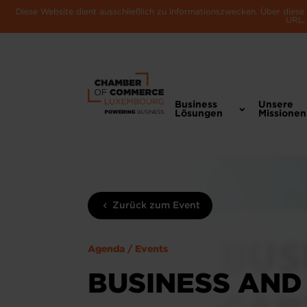
Diese Website dient ausschließlich zu Informationszwecken. Über dies
URL, 
Business
Unsere
Lösungen
Missionen
Zurück zum Event
Agenda / Events
BUSINESS AND