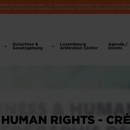
e Website werden Sie weder zur Zahlung von Beiträgen noch zur Durchführu
bevor Sie Ihre Daten eingeben, und wenden Sie sich im Zweifelsfall direkt a
Gutachten &
Luxembourg
Agenda /
Gesetzgebung
Arbitration Center
Events
 HUMAN RIGHTS - CR