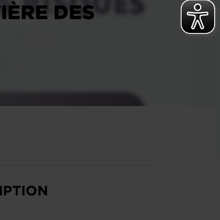
IÈRE DES
IPTION