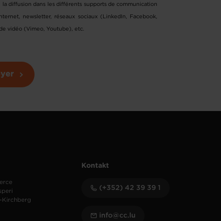
u la diffusion dans les différents supports de communication
rnet, newsletter, réseaux sociaux (LinkedIn, Facebook,
 de vidéo (Vimeo, Youtube), etc.
yer
Kontakt
erce
(+352) 42 39 39 1
speri
-Kirchberg
info@cc.lu