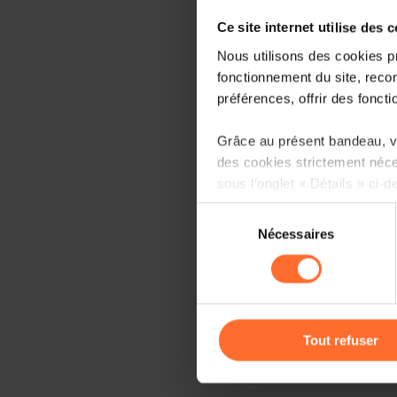
Ce site internet utilise des 
Nous utilisons des cookies p
fonctionnement du site, recon
préférences, offrir des foncti
Grâce au présent bandeau, vo
des cookies strictement néce
sous l’onglet « Détails » ci-d
Sélection
Il est précisé que la navigati
Nécessaires
du
sociaux, sauvegarde des préfé
consentement
cas de refus de tous les coo
Vous avez la possibilité de m
gauche de chaque page.
Tout refuser
Pour de plus amples informat
personnelles, vous pouvez c