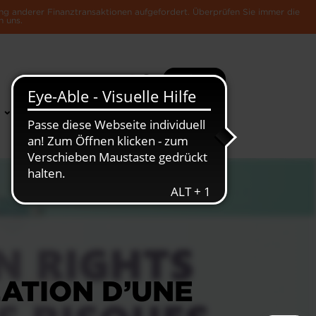
ng anderer Finanztransaktionen aufgefordert. Überprüfen Sie immer die
n uns.
Suche
Mehr
News &
Die Luxemburger
Publikationen
Wirtschaft
ÉATION D’UNE