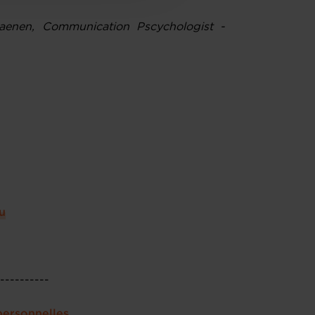
aenen, Communication Pscychologist -
u
-----------
personnelles