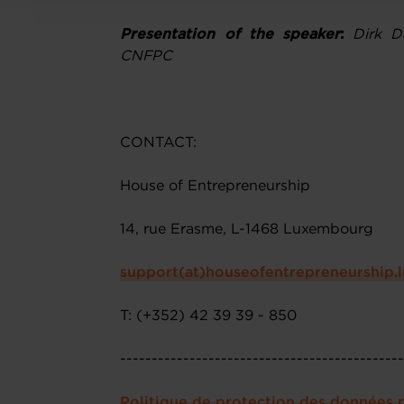
Presentation of the speaker
:
Dirk D
CNFPC
CONTACT:
House of Entrepreneurship
14, rue Erasme, L-1468 Luxembourg
support(at)houseofentrepreneurship.l
T: (+352) 42 39 39 - 850
--------------------------------------------
Politique de protection des données 