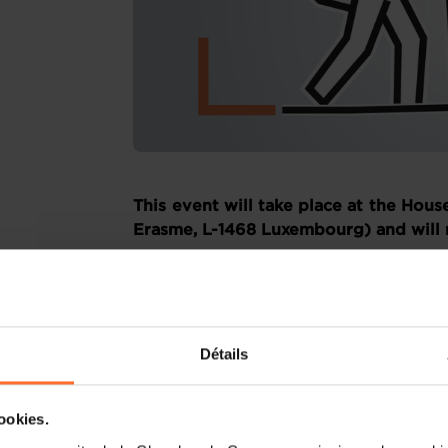
This event will take place at the Hous
Erasme, L-1468 Luxembourg) and will 
Agenda:
12:00 PM: Start of the workshop
Détails
13:30 PM: Networking lunch
cookies.
Workshop format:
Theoretical and prac