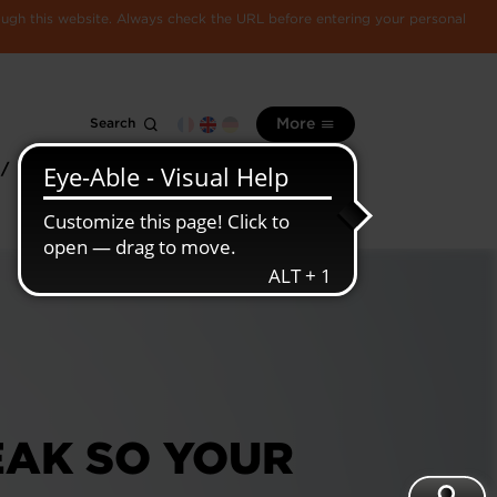
rough this website. Always check the URL before entering your personal
Search
More
 /
All
Luxembourg
information
economy
EAK SO YOUR