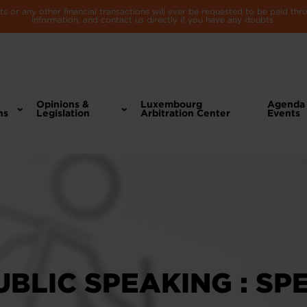
 or any other financial transactions will ever be requested to be paid th
information, and contact us directly if you have any doubts.
Opinions &
Luxembourg
Agenda
ns
Legislation
Arbitration Center
Events
BLIC SPEAKING : SP