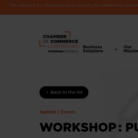
This website is for information purposes only. No membership payments
Business
Our
Solutions
Missio
Back to the list
Agenda / Events
WORKSHOP : PU