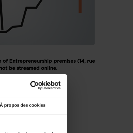
e of Entrepreneurship premises (14, rue
not be streamed online.
À propos des cookies
tical