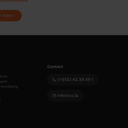
r here
Contact
erce
(+352) 42 39 39 1
speri
-Kirchberg
info@cc.lu