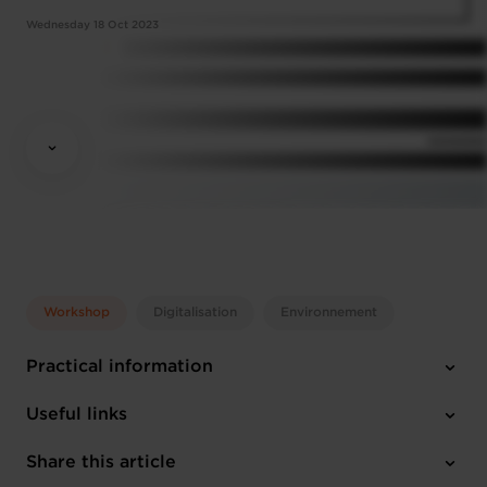
Wednesday 18 Oct 2023
Workshop
Digitalisation
Environnement
Practical information
Wednesday 18 Oct 2023
Useful links
17:30 - 19:00
House of Entrepreneurship
Share this article
Register here
French