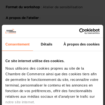
Format du workshop
: Atelier de sensibilisation
A propos de l’atelier
:
Saviez-vous que le numérique émet plus de gaz à effet de
serre que la flotte mondiale de camions ? Cet atelier a
pour but de sensibiliser les participants aux enjeux du
Consentement
Détails
À propos des cookies
numérique et à l’impact environnemental de leur choix.
L’atelier nous permet de comprendre en quoi efficience
et résilience peut être compatible avec climat et
responsabilité.
Ce site internet utilise des cookies.
Nous utilisons des cookies propres au site de la
Plan de la session
:
Chambre de Commerce ainsi que des cookies tiers afin
de permettre le fonctionnement du site, reconnaître votre
1. Comprendre les impacts – extrait de la fresque du
terminal, personnaliser le contenu et les annonces en
Numérique
fonction de vos préférences, offrir des fonctionnalités
relatives aux médias sociaux et d'analyser le trafic sur
2. Comprendre le contexte légal – notamment ESG
notre site internet.