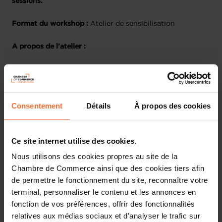
sessions.
Format du workshop :
Atelier de sensibilisation
A propos de l’atelier :
L’objectif de ce webinar est de connaître et de maîtriser
les différents aspects fiscaux liés au statut d’indépendant
ou de dirigeant d’entreprise. Il s’agira également d’avoir
une vue globale des deux statuts afin de pouvoir aider
Consentement
Détails
À propos des cookies
dans la prise de décision de l’un ou l’autre.
Plan de la session :
Ce site internet utilise des cookies.
Nous utilisons des cookies propres au site de la
Les différentes sociétés
Chambre de Commerce ainsi que des cookies tiers afin
Les principaux types d’impôts sur les sociétés (IRC,
de permettre le fonctionnement du site, reconnaître votre
ICC IF, TVA)
terminal, personnaliser le contenu et les annonces en
Champ d’application de la TVA
fonction de vos préférences, offrir des fonctionnalités
Les différents types d’assujettis
relatives aux médias sociaux et d'analyser le trafic sur