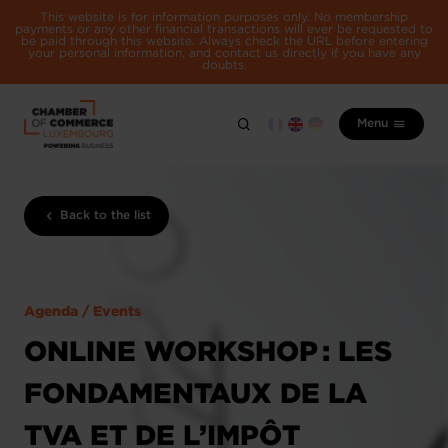
This website is for information purposes only. No membership
payments or any other financial transactions will ever be requested to
be paid through this website. Always check the URL before entering
your personal information, and contact us directly if you have any
doubts.
Menu
Back to the list
Agenda / Events
ONLINE WORKSHOP : LES
FONDAMENTAUX DE LA
TVA ET DE L’IMPÔT