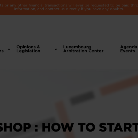
 or any other financial transactions will ever be requested to be paid th
information, and contact us directly if you have any doubts.
Opinions &
Luxembourg
Agenda
ns
Legislation
Arbitration Center
Events
HOP : HOW TO STAR