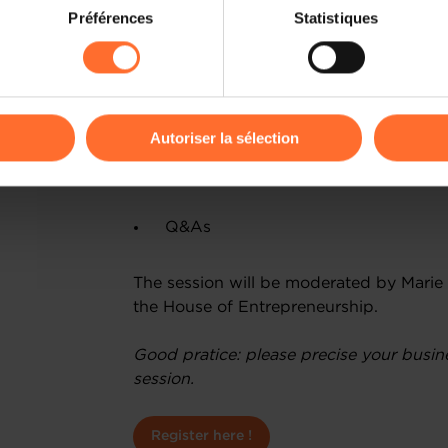
on sur le site et certaines fonctionnalités (ex : lecture de vidéos,
Préférences
Statistiques
rences de lecture vidéo, personnalisation de l’affichage du site
A quick look at support structures
kies ou des cookies non nécessaires.
Key administrative, legal & fiscal co
odifier ou retirer votre consentement à tout moment en cliquant su
Understanding the business permit 
Autoriser la sélection
ions sur la manière dont nous utilisons lescookies et sommes 
Part 2: live talk with an advisor, in 45 m
onsulter notre
Charte d’usage des cookies
et notre
Politique 
Q&As
The session will be moderated by Marie 
the House of Entrepreneurship.
Good pratice: please precise your busin
session.
Register here !