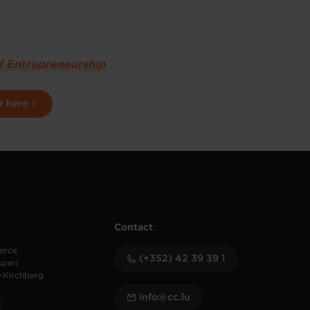
of Entrepreneurship
r here
Contact
erce
(+352) 42 39 39 1
speri
-Kirchberg
info@cc.lu