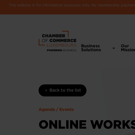
This website is for information purposes only. No membership payments
Business
Our
Solutions
Missio
Back to the list
Agenda / Events
ONLINE WORKS