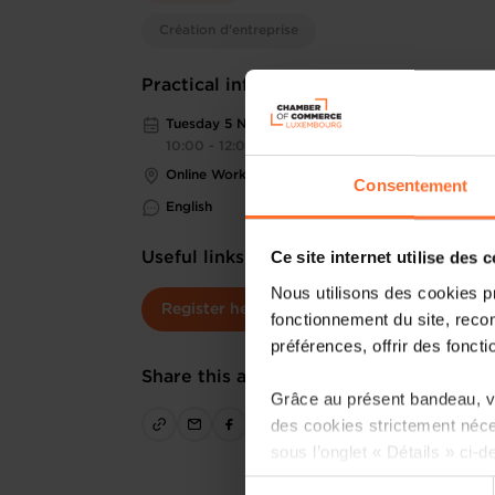
Création d'entreprise
Practical information
Tuesday 5 Nov 2024
10:00 - 12:00
Online Workshop
Consentement
English
Ce site internet utilise des 
Useful links
Nous utilisons des cookies p
Register here
fonctionnement du site, recon
préférences, offrir des foncti
Share this article
Grâce au présent bandeau, vo
des cookies strictement néce
sous l’onglet « Détails » ci-d
Sélection