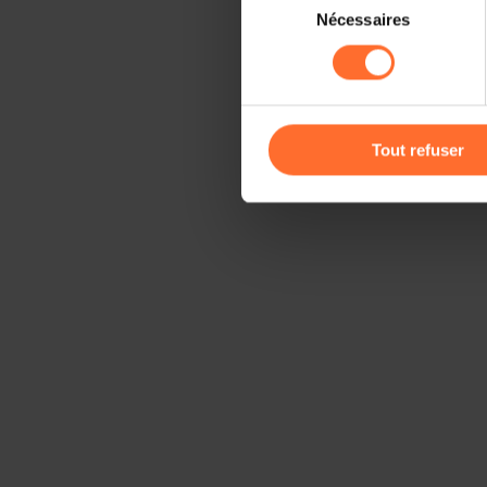
Il est précisé que la navigati
Nécessaires
du
sociaux, sauvegarde des préfé
consentement
cas de refus de tous les coo
Vous avez la possibilité de m
gauche de chaque page.
Tout refuser
Pour de plus amples informat
personnelles, vous pouvez c
personnelles
.