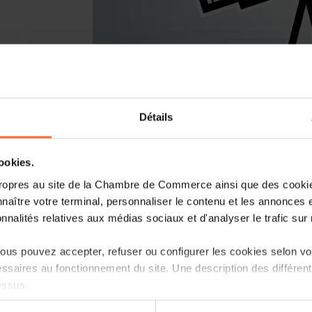
Détails
You are starting a business from scrat
Luxembourg? Let’s get guided by the 
cookies.
Entrepreneurship, the single point of 
ropres au site de la Chambre de Commerce ainsi que des cookies
naître votre terminal, personnaliser le contenu et les annonces 
How? Attend the upcoming workshop « t
onnalités relatives aux médias sociaux et d'analyser le trafic sur n
Luxembourg » focusing on the ecosyste
follow.
us pouvez accepter, refuser ou configurer les cookies selon vos
ssaires au fonctionnement du site. Une description des différen
Agenda
essus.
First part: tutorial in 45 minutes