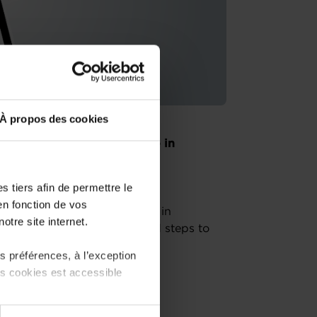
À propos des cookies
ch or buying an existing one in
advisors of the House of
contact for entrepreneurs.
 tiers afin de permettre le
en fonction de vos
he business starter journey in
otre site internet.
m, regulatory framework and steps to
 préférences, à l’exception
ts cookies est accessible