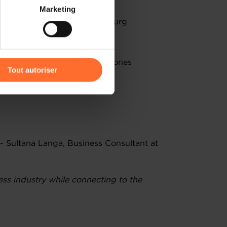
 partage sur les réseaux
Marketing
) peuvent être affectées en
 for entrepreneurs in Luxembourg
nsiderations
r l’icône flottante en bas à
procedure and further milestones
Tout autoriser
amenés à traiter vos données
inutes
de protection des données
- Sultana Langa, Business Consultant at
ess industry while connecting to the