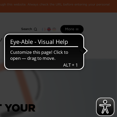
rough this website. Always check the URL before entering your personal
Search
More
 /
All
Luxembourg
information
economy
T YOUR