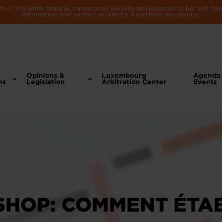
 or any other financial transactions will ever be requested to be paid th
information, and contact us directly if you have any doubts.
Opinions &
Luxembourg
Agenda
ns
Legislation
Arbitration Center
Events
HOP: COMMENT ÉTAB