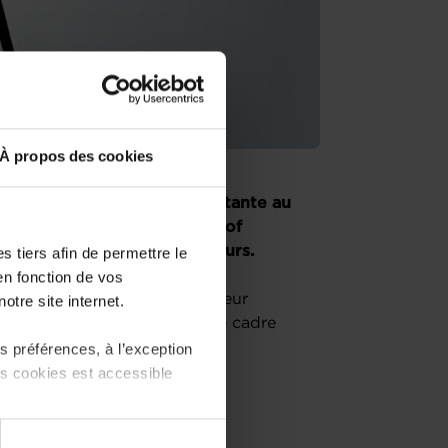
À propos des cookies
eprenez une entreprise existante au
es conseillers de la House of
 unique pour les entrepreneurs.
 tiers afin de permettre le
en fonction de vos
ssion « le parcours du créateur
otre site internet.
nformera sur l’écosystème, le cadre
 préférences, à l’exception
ts cookies est accessible
 partage sur les réseaux