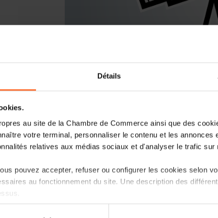
Détails
Vous lancez un nouveau business ou r
cookies.
Luxembourg? Laissez-vous guider par l
Entrepreneurship, le point de contact
ropres au site de la Chambre de Commerce ainsi que des cookies
naître votre terminal, personnaliser le contenu et les annonces 
Comment? Participez à une prochaine se
onnalités relatives aux médias sociaux et d'analyser le trafic sur n
d’entreprise au Luxembourg», qui vous i
réglementaire et les démarches à suivre.
us pouvez accepter, refuser ou configurer les cookies selon vos
ssaires au fonctionnement du site. Une description des différen
Programme
essus.
Première partie: tutoriel, en 45 minutes
on sur le site et certaines fonctionnalités (ex : lecture de vidéos,