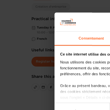
Création d'entreprise
Practical information
Tuesday 8 Aug 2023
10:00 - 12:00
Consentement
French
Useful links
Ce site internet utilise des 
Nous utilisons des cookies p
Register here
fonctionnement du site, recon
préférences, offrir des foncti
Share this article
Grâce au présent bandeau, vo
des cookies strictement néce
sous l’onglet « Détails » ci-d
Sélection
Il est précisé que la navigati