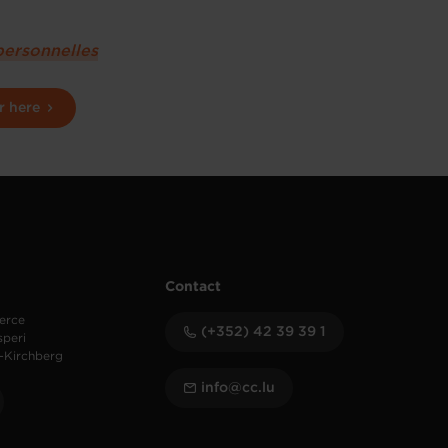
personnelles
r here
Contact
erce
(+352) 42 39 39 1
speri
-Kirchberg
info@cc.lu