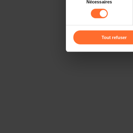
Nécessaires
du
sociaux, sauvegarde des préfé
consentement
cas de refus de tous les coo
Vous avez la possibilité de m
gauche de chaque page.
Tout refuser
Pour de plus amples informat
personnelles, vous pouvez c
personnelles
.