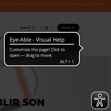
rough this website. Always check the URL before entering your personal
Search
More
 /
All
Luxembourg
information
economy
LIR SON