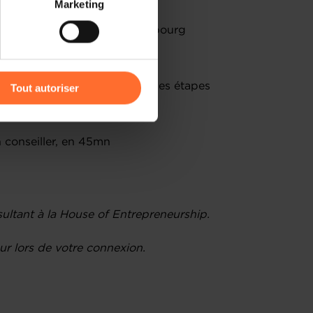
Marketing
) peuvent être affectées en
 aux entrepreneurs au Luxembourg
égaux et fiscaux à connaître
r l’icône flottante en bas à
orisation d’établissement et les étapes
Tout autoriser
amenés à traiter vos données
de protection des données
 conseiller, en 45mn
ultant à la House of Entrepreneurship.
r lors de votre connexion.