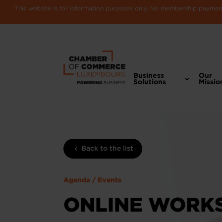
This website is for information purposes only. No membership payments
Business
Our
Solutions
Missio
Back to the list
Agenda / Events
ONLINE WORKS