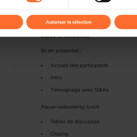
odifier ou retirer votre consentement à tout moment en cliquant su
Entreprendre au Luxembourg : qui 
accompagné.e?
Autoriser la sélection
ions sur la manière dont nous utilisons lescookies et sommes 
Durée et modalités
onsulter notre
Charte d’usage des cookies
et notre
Politique 
2h en présentiel :
Accueil des participants
Intro
Témoignage avec Q&As
Pause-networking lunch
Tables de discussion
Closing