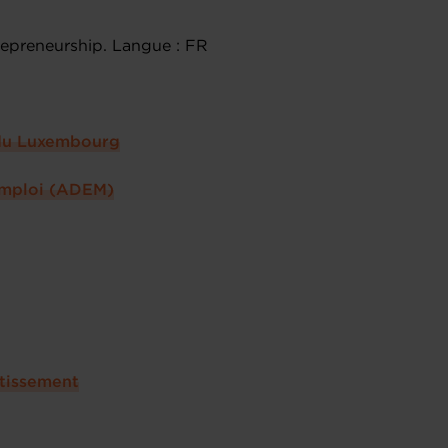
repreneurship. Langue : FR
e du Luxembourg
emploi (ADEM)
stissement