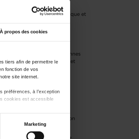
entreprise au Luxembourg
ironnement économique, juridique et
À propos des cookies
tifs de soutien et les aides au
ise
obstacles à surmonter et les bonnes
 tiers afin de permettre le
 la construction de votre projet
en fonction de vos
otre site internet.
 préférences, à l’exception
éation d'entreprise
ts cookies est accessible
projet entrepreneurial
cière de votre projet de création
 partage sur les réseaux
Marketing
) peuvent être affectées en
uvre pour réussir votre projet