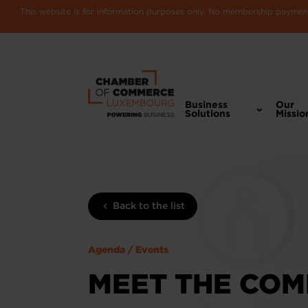
This website is for information purposes only. No membership payments
Business
Our
Solutions
Missio
Back to the list
Agenda / Events
MEET THE COM