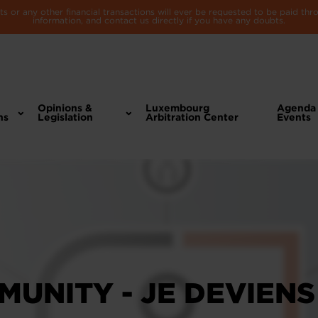
 or any other financial transactions will ever be requested to be paid th
information, and contact us directly if you have any doubts.
Opinions &
Luxembourg
Agenda
ns
Legislation
Arbitration Center
Events
MUNITY - JE DEVIENS