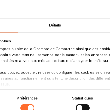
d'échec d'un projet de création d'
Identifier les données de votre env
fiscal à maîtriser
Détails
Identifier les organismes, les disposi
financement de la création d'entrepr
cookies.
Connaître la réalité de terrain, les 
ropres au site de la Chambre de Commerce ainsi que des cookies
pratiques à appliquer dès l’étape de
naître votre terminal, personnaliser le contenu et les annonces 
onnalités relatives aux médias sociaux et d'analyser le trafic sur n
Thèmes abordés
us pouvez accepter, refuser ou configurer les cookies selon vos
Les facteurs clés du succès de la cr
ssaires au fonctionnement du site. Une description des différen
essus.
La pertinence commerciale de votre 
La faisabilité règlementaire et finan
on sur le site et certaines fonctionnalités (ex : lecture de vidéos,
Préférences
Statistiques
d'entreprise
rences de lecture vidéo, personnalisation de l’affichage du site
kies ou des cookies non nécessaires.
Les moyens et stratégies à mettre œ