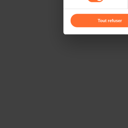
Vous avez la possibilité de m
gauche de chaque page.
Tout refuser
Pour de plus amples informat
personnelles, vous pouvez c
personnelles
.