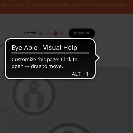
rough this website. Always check the URL before entering your personal
Search
More
 /
All
Luxembourg
information
economy