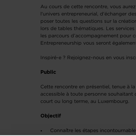
Au cours de cette rencontre, vous aurez
l'univers entrepreneurial, d'échanger de
poser toutes les questions sur la créatio
lors de tables thématiques. Les services
les parcours d’accompagnement pour cr
Entrepreneurship vous seront également
Inspiré-e ? Rejoignez-nous en vous inscr
Public
Cette rencontre en présentiel, tenue à l
accessible à toute personne souhaitant 
court ou long terme, au Luxembourg.
Objectif
Connaître les étapes incontournables