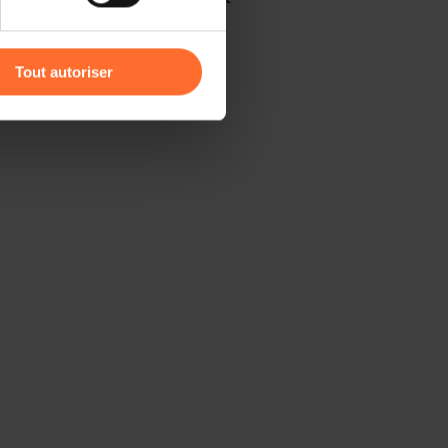
r l’icône flottante en bas à
peut m’aider? Comment être
Tout autoriser
amenés à traiter vos données
de protection des données