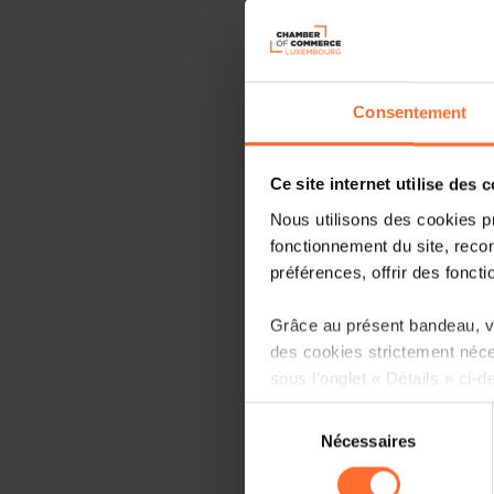
Consentement
Ce site internet utilise des 
Nous utilisons des cookies p
fonctionnement du site, recon
préférences, offrir des foncti
Grâce au présent bandeau, vo
des cookies strictement néce
sous l’onglet « Détails » ci-d
Sélection
Il est précisé que la navigati
Nécessaires
du
sociaux, sauvegarde des préfé
consentement
cas de refus de tous les coo