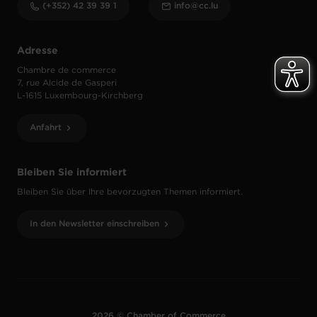
(+352) 42 39 39 1
info@cc.lu
Adresse
Chambre de commerce
7, rue Alcide de Gasperi
L-1615 Luxembourg-Kirchberg
Anfahrt
Bleiben Sie informiert
Bleiben Sie über Ihre bevorzugten Themen informiert.
In den Newsletter einschreiben
2026 © Chamber of Commerce