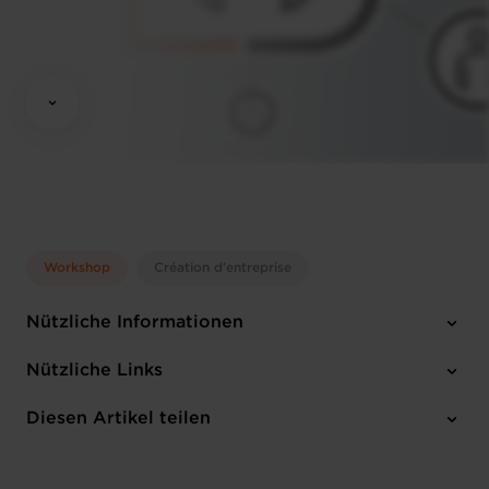
Workshop
Création d'entreprise
Nützliche Informationen
Dienstag 16 Apr 2024
Nützliche Links
11:45 - 14:00
House of Entrepreneurship 14 Rue Erasme, 1468 Kirchberg
Diesen Artikel teilen
Anmelden
Luxembourg
Französisch