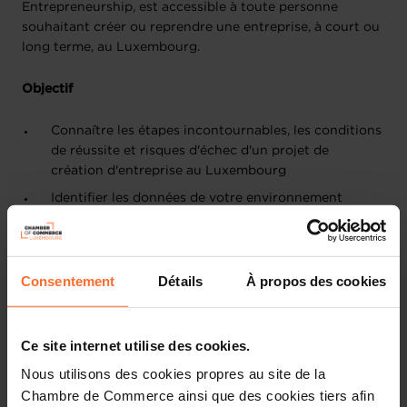
Entrepreneurship, est accessible à toute personne
souhaitant créer ou reprendre une entreprise, à court ou
long terme, au Luxembourg.
Objectif
Connaître les étapes incontournables, les conditions
de réussite et risques d'échec d'un projet de
création d'entreprise au Luxembourg
Identifier les données de votre environnement
économique, juridique et fiscal à maîtriser
Identifier les organismes, les dispositifs de soutien et
les aides au financement de la création d'entreprise
Consentement
Détails
À propos des cookies
Connaître la réalité de terrain, les obstacles à
surmonter et les bonnes pratiques à appliquer dès
l’étape de la construction de votre projet
Ce site internet utilise des cookies.
Nous utilisons des cookies propres au site de la
Thèmes abordés
Chambre de Commerce ainsi que des cookies tiers afin