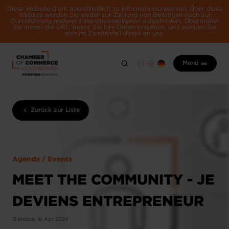
Diese Website dient ausschließlich zu Informationszwecken. Über diese
Website werden Sie weder zur Zahlung von Beiträgen noch zur
Durchführung anderer Finanztransaktionen aufgefordert. Überprüfen
Sie immer die URL, bevor Sie Ihre Daten eingeben, und wenden Sie
sich im Zweifelsfall direkt an uns.
Menü
Zurück zur Liste
Agenda / Events
MEET THE COMMUNITY - JE
DEVIENS ENTREPRENEUR
Dienstag 16 Apr 2024