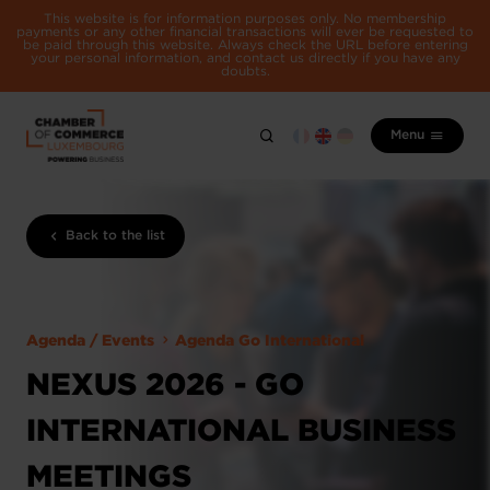
This website is for information purposes only. No membership
payments or any other financial transactions will ever be requested to
be paid through this website. Always check the URL before entering
your personal information, and contact us directly if you have any
doubts.
Menu
Back to the list
Agenda / Events
Agenda Go International
NEXUS 2026 - GO
INTERNATIONAL BUSINESS
MEETINGS