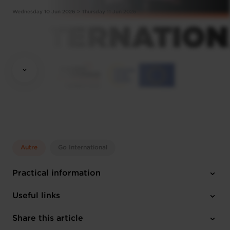
Wednesday 10 Jun 2026 > Thursday 11 Jun 2026
Autre
Go International
Practical information
Wednesday 10 Jun 2026 > Thursday 11 Jun 2026
Useful links
Luxexpo - The Box
Share this article
English
Register here