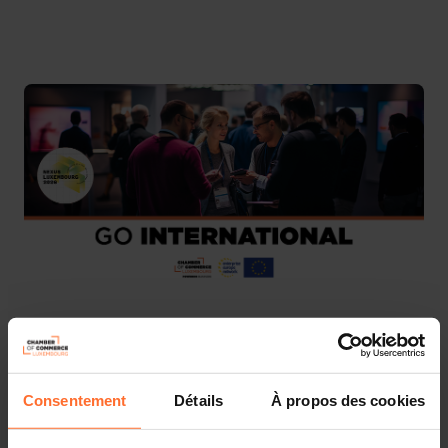
We take great pleasure in informing you about the 3rd
edition of the
GO International Business Meetings
at
Nexus Luxembourg
.
Consentement
Détails
À propos des cookies
Organised by Paperjam and The Dots,
Nexus