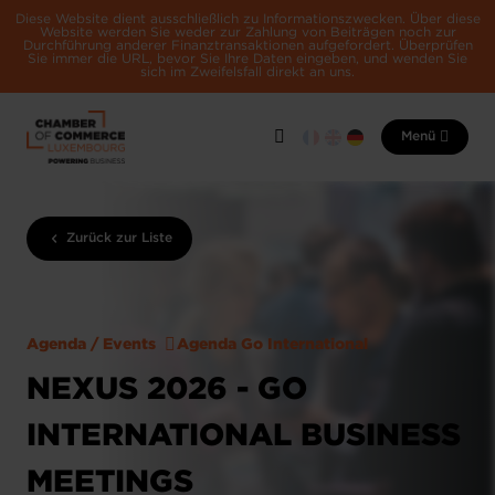
Diese Website dient ausschließlich zu Informationszwecken. Über diese
Website werden Sie weder zur Zahlung von Beiträgen noch zur
Durchführung anderer Finanztransaktionen aufgefordert. Überprüfen
Sie immer die URL, bevor Sie Ihre Daten eingeben, und wenden Sie
sich im Zweifelsfall direkt an uns.
Menü
Zurück zur Liste
Agenda / Events
Agenda Go International
NEXUS 2026 - GO
INTERNATIONAL BUSINESS
MEETINGS