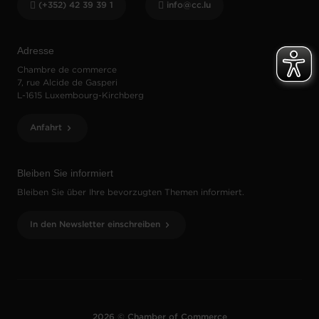
(+352) 42 39 39 1
info@cc.lu
Adresse
Chambre de commerce
7, rue Alcide de Gasperi
L-1615 Luxembourg-Kirchberg
Anfahrt
Bleiben Sie informiert
Bleiben Sie über Ihre bevorzugten Themen informiert.
In den Newsletter einschreiben
2026 © Chamber of Commerce