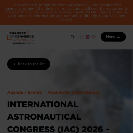
This website is for information purposes only. No membership
payments or any other financial transactions will ever be requested to
be paid through this website. Always check the URL before entering
your personal information, and contact us directly if you have any
doubts.
Menu
Back to the list
Agenda / Events
Agenda Go International
INTERNATIONAL
ASTRONAUTICAL
CONGRESS (IAC) 2026 -