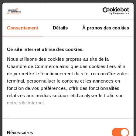
Monday 5 Oct 2026 > Friday 9 Oct 2026
Share this article
Antalya (TR)
English
Consentement
Détails
À propos des cookies
Ce site internet utilise des cookies.
Nous utilisons des cookies propres au site de la
Chambre de Commerce ainsi que des cookies tiers afin
de permettre le fonctionnement du site, reconnaître votre
terminal, personnaliser le contenu et les annonces en
fonction de vos préférences, offrir des fonctionnalités
relatives aux médias sociaux et d'analyser le trafic sur
notre site internet.
Grâce au présent bandeau, vous pouvez accepter,
More information about the International
refuser ou configurer les cookies selon vos préférences,
Sélection
Astronautical Congress (IAC) can be found
here.
à l’exception des cookies strictement nécessaires au
Nécessaires
du