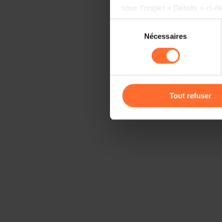
sous l’onglet « Détails » ci-d
Sélection
Il est précisé que la navigati
Nécessaires
du
sociaux, sauvegarde des préfé
consentement
cas de refus de tous les coo
Vous avez la possibilité de m
gauche de chaque page.
Tout refuser
Pour de plus amples informat
personnelles, vous pouvez c
personnelles
.