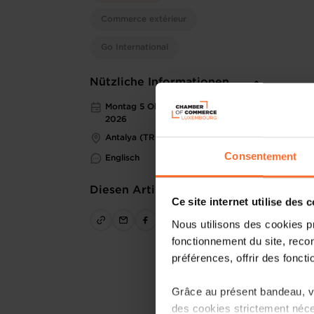
Commerce extérieur
Go International
Nützliche Informationen
Montag 5 Okt 2026 > Freitag 9 Okt
2026
Antalya (TR)
Consentement
Englisch
Diesen Artikel teilen
Ce site internet utilise des 
Nous utilisons des cookies p
fonctionnement du site, recon
préférences, offrir des foncti
Grâce au présent bandeau, vo
des cookies strictement néce