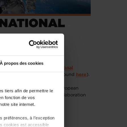
À propos des cookies
National Pavilion at
International
ion about the event can be found
here
).
the Ministry of Foreign and European
 tiers afin de permettre le
ion and Foreign Trade in collaboration
en fonction de vos
tners.
otre site internet.
 préférences, à l’exception
ts cookies est accessible