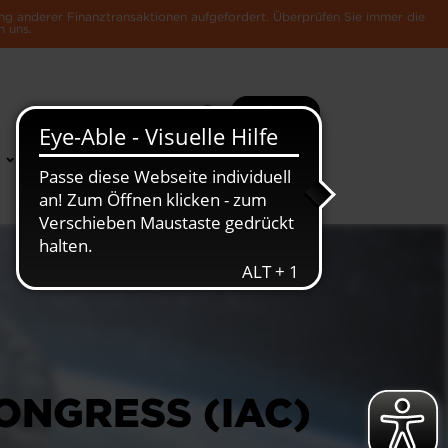
ng anderer Finanztransaktionen aufgefordert. Überprüfen Sie immer die
n uns.
Suche
Mehr
News &
Die Luxemburger
Publikationen
Wirtschaft
ONGRESS (IAC)