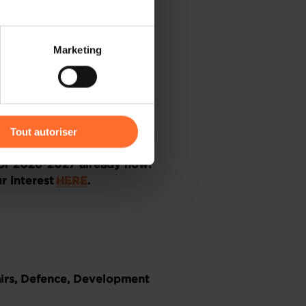
 partage sur les réseaux
Marketing
) peuvent être affectées en
r l’icône flottante en bas à
Tout autoriser
une 2026.
amenés à traiter vos données
 for 2026-2027 already now!
de protection des données
r interest
HERE
.
airs, Defence, Development