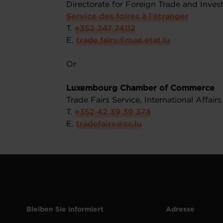
Directorate for Foreign Trade and Inv
Service des foires à l’étranger
T.
+352 247 74112
E.
trade.fairs@mae.etat.lu
Or
Luxembourg Chamber of Commerce
Trade Fairs Service, International Affair
T.
+352 42 39 39 378
E.
tradefairs@cc.lu
Bleiben Sie informiert
Adresse