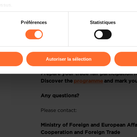
essus.
Preferential participation rate:
4,000 EUR / company
on sur le site et certaines fonctionnalités (ex : lecture de vidéos,
Préférences
Statistiques
1,500 EUR / start-up (< 5 years)
rences de lecture vidéo, personnalisation de l’affichage du site
kies ou des cookies non nécessaires.
REGISTRATION
odifier ou retirer votre consentement à tout moment en cliquant su
Autoriser la sélection
Interested? Please register before 1 J
ions sur la manière dont nous utilisons lescookies et sommes 
Prepare your trade fair participation
onsulter notre
Charte d’usage des cookies
et notre
Politique 
Discover the
programme
and mark you
Any questions?
Please contact:
Ministry of Foreign and European Aff
Cooperation and Foreign Trade