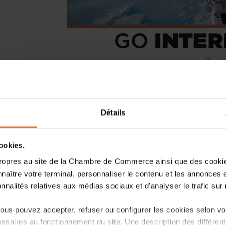
Détails
We are pleased to invite you to join the 
Astronautical Congress
(more informat
cookies.
This National Pavilion is organised by 
ropres au site de la Chambre de Commerce ainsi que des cookies
Affairs, Defence, Development Cooperat
naître votre terminal, personnaliser le contenu et les annonces 
with the Luxembourg Trade & Invest par
onnalités relatives aux médias sociaux et d'analyser le trafic sur n
Date:
5-9 October 2026
us pouvez accepter, refuser ou configurer les cookies selon vos
Place:
Antalya (TR)
ssaires au fonctionnement du site. Une description des différen