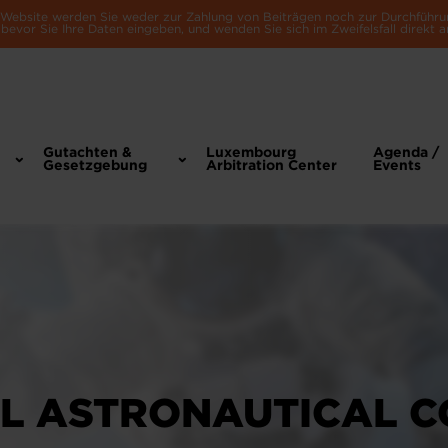
e Website werden Sie weder zur Zahlung von Beiträgen noch zur Durchführu
bevor Sie Ihre Daten eingeben, und wenden Sie sich im Zweifelsfall direkt a
Gutachten &
Luxembourg
Agenda /
Gesetzgebung
Arbitration Center
Events
L ASTRONAUTICAL C