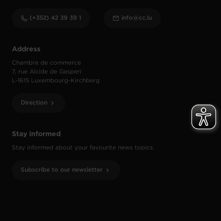
(+352) 42 39 39 1
info@cc.lu
Address
Chambre de commerce
7, rue Alcide de Gasperi
L-1615 Luxembourg-Kirchberg
Direction
Stay informed
Stay informed about your favourite news topics.
Subscribe to our newsletter