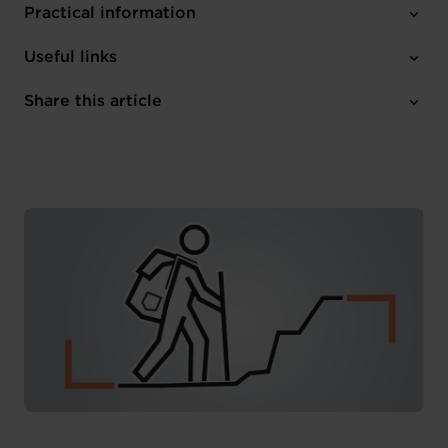
Practical information
Thursday 15 May 2025
Useful links
12:00 - 13:30
House of Entrepreneurship
Share this article
Register here
French