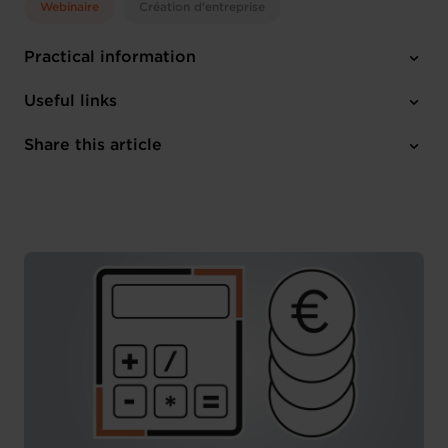
Webinaire
Création d'entreprise
Practical information
Tuesday 16 Jun 2026
Useful links
14:30 -16:00
Share this article
French
Register here