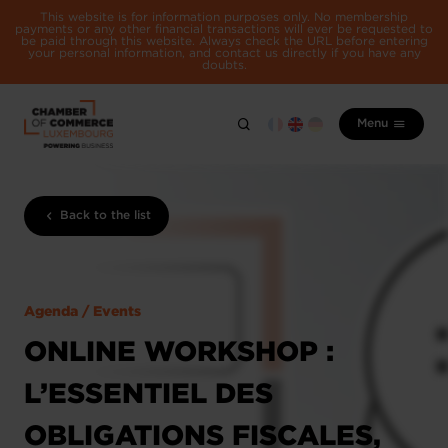
This website is for information purposes only. No membership
payments or any other financial transactions will ever be requested to
be paid through this website. Always check the URL before entering
your personal information, and contact us directly if you have any
doubts.
Menu
Back to the list
Agenda / Events
ONLINE WORKSHOP :
L’ESSENTIEL DES
OBLIGATIONS FISCALES,