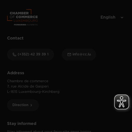
Contact
(+352) 42 39 39 1
info@cc.lu
Address
Chambre de commerce
7, rue Alcide de Gasperi
L-1615 Luxembourg-Kirchberg
Direction
Stay informed
Stay informed about your favourite news topics.