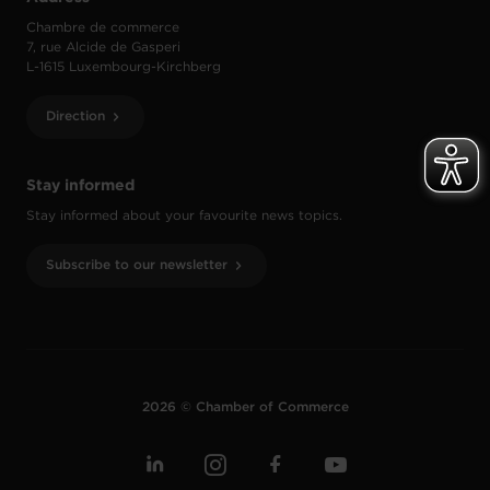
Chambre de commerce
7, rue Alcide de Gasperi
L-1615 Luxembourg-Kirchberg
Direction
Stay informed
Stay informed about your favourite news topics.
Subscribe to our newsletter
2026 © Chamber of Commerce