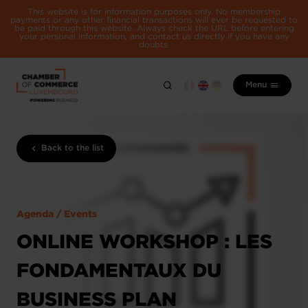
This website is for information purposes only. No membership
payments or any other financial transactions will ever be requested to
be paid through this website. Always check the URL before entering
your personal information, and contact us directly if you have any
doubts.
Menu
Back to the list
Agenda / Events
ONLINE WORKSHOP : LES
FONDAMENTAUX DU
BUSINESS PLAN