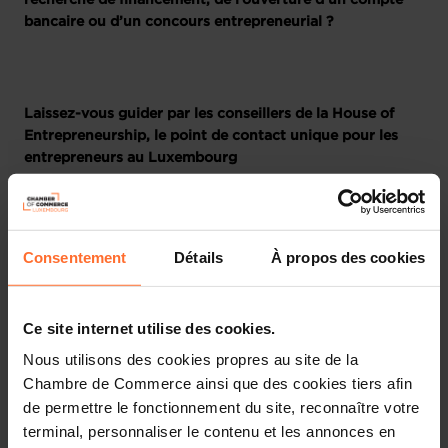
recherche de financement, de l’ouverture d’un compte
bancaire ou d’un concours entrepreneurial ?
Laissez-vous guider par les conseillers de la House of
Entrepreneurship, le point de contact unique pour les
entrepreneurs au Luxembourg
Participez à notre prochaine session dédiée aux
Consentement
Détails
À propos des cookies
fondamentaux du Business Plan et du Plan financier. Elle
vous fournira toutes les informations nécessaires pour
développer un plan solide et élaborer une stratégie
Ce site internet utilise des cookies.
financière efficace pour votre entreprise, à travers un
Nous utilisons des cookies propres au site de la
tutoriel divisé en 2 parties, suivi d’une session de
Chambre de Commerce ainsi que des cookies tiers afin
questions-réponses en direct.
de permettre le fonctionnement du site, reconnaître votre
terminal, personnaliser le contenu et les annonces en