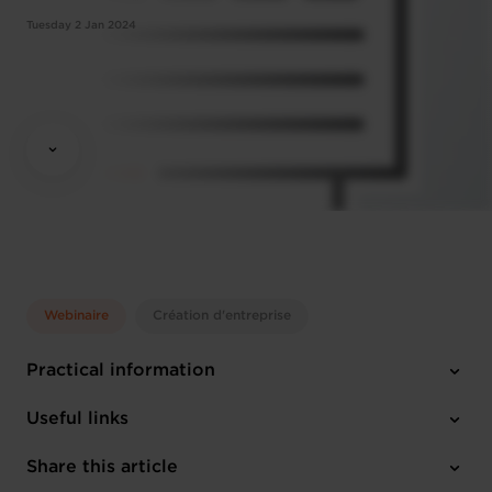
Tuesday 2 Jan 2024
Webinaire
Création d'entreprise
Practical information
Tuesday 2 Jan 2024
Useful links
14:30 - 16:00
Online Workshop
Share this article
Register here
French