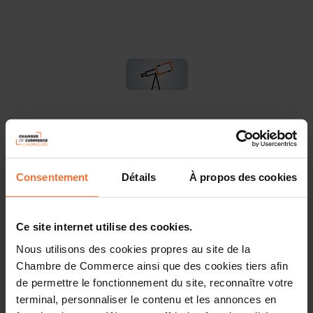
You are starting a business from scratch or buying an
existing one in Luxembourg? Let’s get guided by the
advisors of the House of Entrepreneurship, the single
point of contact for entrepreneurs.
Consentement
Détails
À propos des cookies
How? Attend the upcoming workshop «How to start
your business in Luxembourg?» focusing on the
Ce site internet utilise des cookies.
ecosystem, regulatory framework and steps to follow.
Nous utilisons des cookies propres au site de la
Chambre de Commerce ainsi que des cookies tiers afin
Agenda
de permettre le fonctionnement du site, reconnaître votre
terminal, personnaliser le contenu et les annonces en
First part: tutorial in 45 minutes