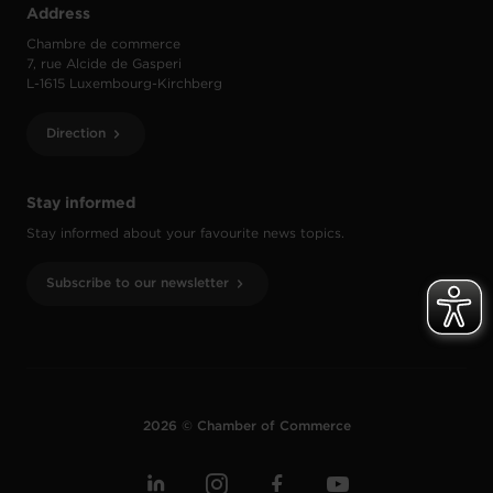
Address
Chambre de commerce
7, rue Alcide de Gasperi
L-1615 Luxembourg-Kirchberg
Direction
Stay informed
Stay informed about your favourite news topics.
Subscribe to our newsletter
2026 © Chamber of Commerce