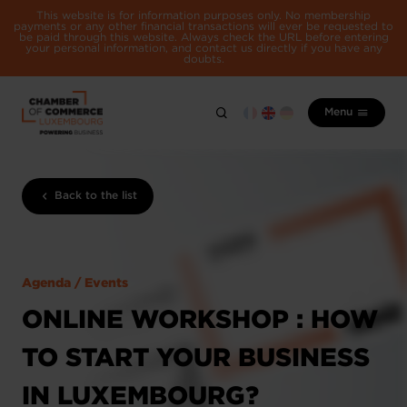
This website is for information purposes only. No membership
payments or any other financial transactions will ever be requested to
be paid through this website. Always check the URL before entering
your personal information, and contact us directly if you have any
doubts.
Menu
Back to the list
Agenda / Events
ONLINE WORKSHOP : HOW
TO START YOUR BUSINESS
IN LUXEMBOURG?