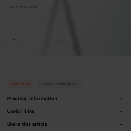
Tuesday 16 Sep 2025
Webinaire
Création d'entreprise
Practical information
Tuesday 16 Sep 2025
Useful links
10:00 - 12:00
Online Workshop
Share this article
Register here
English