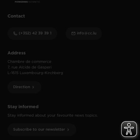
Contact
(+352) 42 39 39 1
info@cc.lu
Address
Chambre de commerce
7, rue Alcide de Gasperi
L-1615 Luxembourg-Kirchberg
Direction
Stay informed
Stay informed about your favourite news topics.
Subscribe to our newsletter