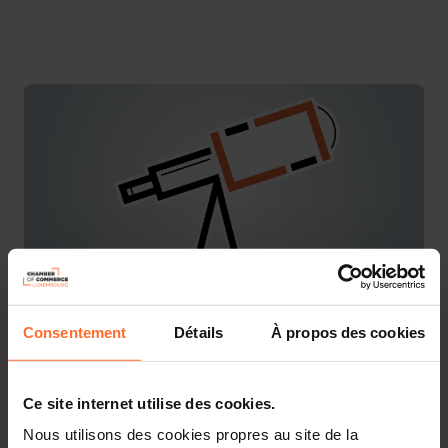
Consentement
Détails
À propos des cookies
You are starting a business from scratch or buying an
existing one in Luxembourg? Let’s get guided by the
advisors of the House of Entrepreneurship, the single
Ce site internet utilise des cookies.
point of contact for entrepreneurs.
Nous utilisons des cookies propres au site de la