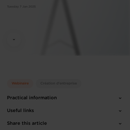
Tuesday 7 Jan 2025
Webinaire
Création d'entreprise
Practical information
Tuesday 7 Jan 2025
Useful links
10:00 - 12:00
Online Workshop
Share this article
Register here
English