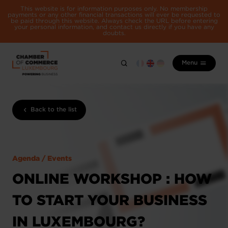
This website is for information purposes only. No membership
payments or any other financial transactions will ever be requested to
be paid through this website. Always check the URL before entering
your personal information, and contact us directly if you have any
doubts.
Menu
Back to the list
Agenda / Events
ONLINE WORKSHOP : HOW
TO START YOUR BUSINESS
IN LUXEMBOURG?