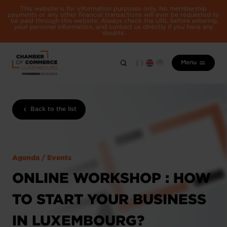
This website is for information purposes only. No membership
payments or any other financial transactions will ever be requested to
be paid through this website. Always check the URL before entering
your personal information, and contact us directly if you have any
doubts.
Menu
Back to the list
Agenda / Events
ONLINE WORKSHOP : HOW
TO START YOUR BUSINESS
IN LUXEMBOURG?