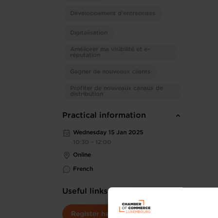
Développement d'entreprises
Digitalisation
Améliorer ma visibilité et e-
réputation
Gagner de nouveaux clients
Profiter de nouveaux canaux de
distribution
Practical information
Wednesday 15 Jan 2025
10:30 - 12:00
Online
French
Useful links
Register here