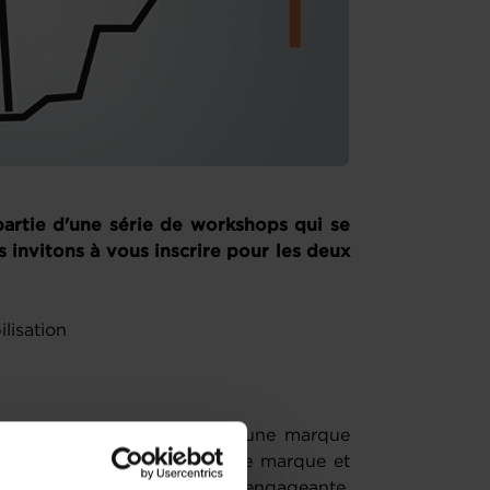
partie d'une série de workshops qui se
s invitons à vous inscrire pour les deux
ilisation
ntreprises dans la création d'une marque
es bases du positionnement de marque et
une identité cohérente et engageante.