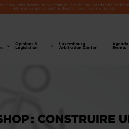
 or any other financial transactions will ever be requested to be paid th
information, and contact us directly if you have any doubts.
Opinions &
Luxembourg
Agenda
ns
Legislation
Arbitration Center
Events
HOP : CONSTRUIRE 