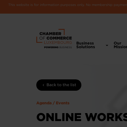
This website is for information purposes only. No membership payments
Business
Our
Solutions
Missio
Back to the list
Agenda / Events
ONLINE WORKS