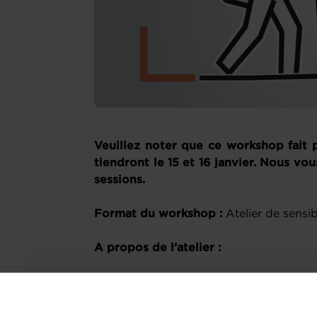
Veuillez noter que ce workshop fait 
tiendront le 15 et 16 janvier. Nous vou
sessions.
Format du workshop :
Atelier de sensib
A propos de l’atelier :
Cet atelier vise à guider les jeunes e
forte. Les participants découvriront l
les éléments nécessaires pour bâtir 