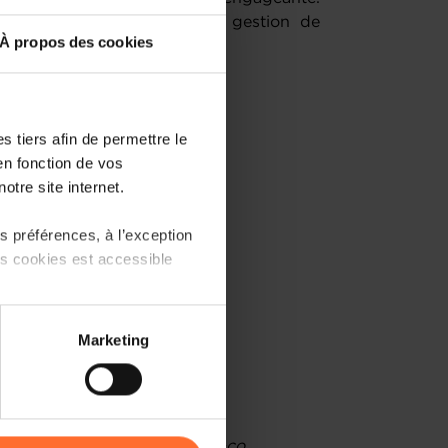
 la différenciation et de la gestion de
À propos des cookies
 tiers afin de permettre le
e
en fonction de vos
rque
otre site internet.
 préférences, à l’exception
ts cookies est accessible
e marché luxembourgeois
 partage sur les réseaux
Marketing
) peuvent être affectées en
r l’icône flottante en bas à
Caroline Dumas, CEO, madi&co