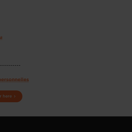
u
-----------
personnelles
r here