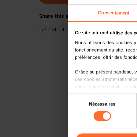
Consentement
Share this article
Ce site internet utilise des 
Nous utilisons des cookies p
fonctionnement du site, recon
préférences, offrir des foncti
Grâce au présent bandeau, vo
des cookies strictement néce
sous l’onglet « Détails » ci-d
Sélection
Il est précisé que la navigati
Nécessaires
du
sociaux, sauvegarde des préfé
consentement
cas de refus de tous les coo
Vous avez la possibilité de m