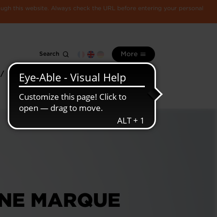
rough this website. Always check the URL before entering your personal
Search
More
 /
All
Luxembourg
information
economy
UNE MARQUE