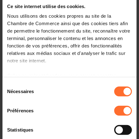
Entrepreneurship, le point de contact unique pour les
Ce site internet utilise des cookies.
entrepreneurs.
Nous utilisons des cookies propres au site de la
Comment? Participez à une prochaine session
Chambre de Commerce ainsi que des cookies tiers afin
«Comment établir son entreprise au Luxembourg?», qui
de permettre le fonctionnement du site, reconnaître votre
vous informera sur l’écosystème, le cadre réglementaire
terminal, personnaliser le contenu et les annonces en
et les démarches à suivre.
fonction de vos préférences, offrir des fonctionnalités
relatives aux médias sociaux et d'analyser le trafic sur
Programme
notre site internet.
Première partie: tutoriel, en 45 minutes
Grâce au présent bandeau, vous pouvez accepter,
refuser ou configurer les cookies selon vos préférences,
Sélection
Aperçu des organismes de soutien aux
à l’exception des cookies strictement nécessaires au
Nécessaires
entrepreneurs au Luxembourg
du
fonctionnement du site. Une description des différents
consentement
Principaux aspects administratifs, légaux et fiscaux à
cookies est accessible sous l’onglet « Détails » ci-
connaître
Préférences
dessus.
Comprendre la procédure liée à l’autorisation
d’établissement et les étapes suivantes
Il est précisé que la navigation sur le site et certaines
Statistiques
fonctionnalités (ex : lecture de vidéos, partage sur les