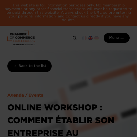
This website is for information purposes only. No membership
payments or any other financial transactions will ever be requested to
be paid through this website. Always check the URL before entering
your personal information, and contact us directly if you have any
doubts.
Menu
Back to the list
Agenda / Events
ONLINE WORKSHOP :
COMMENT ÉTABLIR SON
ENTREPRISE AU