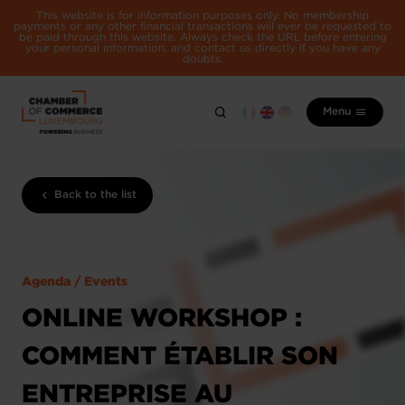
This website is for information purposes only. No membership
payments or any other financial transactions will ever be requested to
be paid through this website. Always check the URL before entering
your personal information, and contact us directly if you have any
doubts.
Menu
Back to the list
Agenda / Events
ONLINE WORKSHOP :
COMMENT ÉTABLIR SON
ENTREPRISE AU