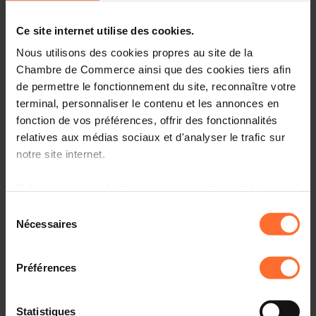
Entrepreneurship, le point de contact unique pour les
entrepreneurs.
Ce site internet utilise des cookies.
Comment? Participez à une prochaine session
Nous utilisons des cookies propres au site de la
«Comment établir son entreprise au Luxembourg?», qui
Chambre de Commerce ainsi que des cookies tiers afin
vous informera sur l’écosystème, le cadre réglementaire
de permettre le fonctionnement du site, reconnaître votre
et les démarches à suivre.
terminal, personnaliser le contenu et les annonces en
fonction de vos préférences, offrir des fonctionnalités
Programme
relatives aux médias sociaux et d'analyser le trafic sur
notre site internet.
Première partie: tutoriel, en 45 minutes
Grâce au présent bandeau, vous pouvez accepter,
Aperçu des organismes de soutien aux
refuser ou configurer les cookies selon vos préférences,
entrepreneurs au Luxembourg
Sélection
à l’exception des cookies strictement nécessaires au
Nécessaires
du
Principaux aspects administratifs, légaux et fiscaux à
fonctionnement du site. Une description des différents
consentement
connaître
cookies est accessible sous l’onglet « Détails » ci-
Comprendre la procédure liée à l’autorisation
Préférences
dessus.
d’établissement et les étapes suivantes
Il est précisé que la navigation sur le site et certaines
Statistiques