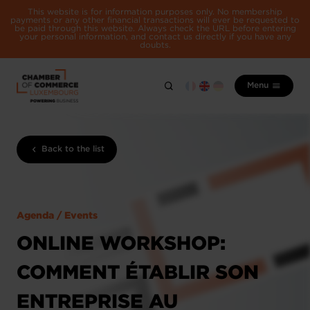
This website is for information purposes only. No membership
payments or any other financial transactions will ever be requested to
be paid through this website. Always check the URL before entering
your personal information, and contact us directly if you have any
doubts.
Menu
Back to the list
Agenda / Events
ONLINE WORKSHOP:
COMMENT ÉTABLIR SON
ENTREPRISE AU