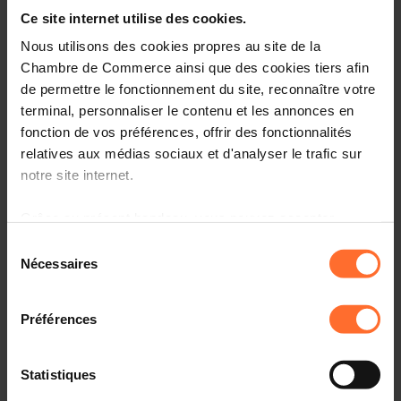
Entrepreneurship, le point de contact unique pour les
Ce site internet utilise des cookies.
entrepreneurs.
Nous utilisons des cookies propres au site de la
Comment? Participez à une prochaine session « le
Chambre de Commerce ainsi que des cookies tiers afin
parcours du créateur d’entreprise au Luxembourg», qui
de permettre le fonctionnement du site, reconnaître votre
vous informera sur l’écosystème, le cadre réglementaire
terminal, personnaliser le contenu et les annonces en
et les démarches à suivre.
fonction de vos préférences, offrir des fonctionnalités
relatives aux médias sociaux et d'analyser le trafic sur
Programme
notre site internet.
Première partie: tutoriel, en 45 minutes
Grâce au présent bandeau, vous pouvez accepter,
refuser ou configurer les cookies selon vos préférences,
Sélection
Aperçu des organismes de soutien aux
à l’exception des cookies strictement nécessaires au
Nécessaires
entrepreneurs au Luxembourg
du
fonctionnement du site. Une description des différents
consentement
Principaux aspects administratifs, légaux et fiscaux à
cookies est accessible sous l’onglet « Détails » ci-
connaître
Préférences
dessus.
Comprendre la procédure liée à l’autorisation
d’établissement et les étapes suivantes
Il est précisé que la navigation sur le site et certaines
Statistiques
fonctionnalités (ex : lecture de vidéos, partage sur les