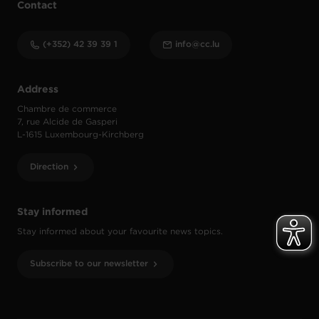
Contact
(+352) 42 39 39 1
info@cc.lu
Address
Chambre de commerce
7, rue Alcide de Gasperi
L-1615 Luxembourg-Kirchberg
Direction
Stay informed
Stay informed about your favourite news topics.
Subscribe to our newsletter