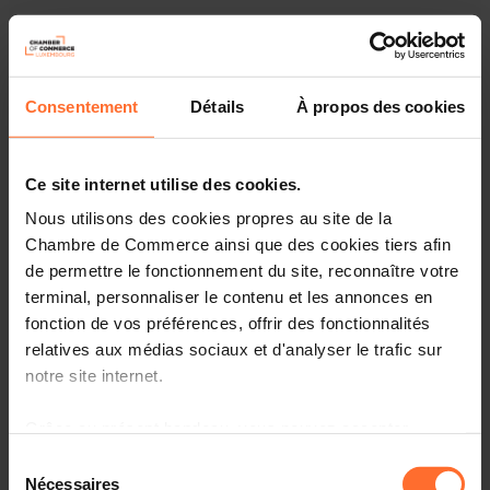
Comment booster sa trésorerie :
face au contexte économique actuel ?
Consentement
Détails
À propos des cookies
dans le cadre d’un développement : augmentation
significative du chiffre d’affaires, recherche de
nouveaux marchés, R&D, création de filiale,
Ce site internet utilise des cookies.
succursale, acquisition / fusion
Nous utilisons des cookies propres au site de la
Chambre de Commerce ainsi que des cookies tiers afin
Tel est le défi des dirigeants d’entreprises.
de permettre le fonctionnement du site, reconnaître votre
Plan de la session :
terminal, personnaliser le contenu et les annonces en
fonction de vos préférences, offrir des fonctionnalités
Introduction
relatives aux médias sociaux et d'analyser le trafic sur
notre site internet.
Le processus d’optimisation de la trésorerie
Les leviers d’optimisation de la trésorerie via les
Grâce au présent bandeau, vous pouvez accepter,
différents postes du bilan
refuser ou configurer les cookies selon vos préférences,
Sélection
Conclusions
à l’exception des cookies strictement nécessaires au
Nécessaires
du