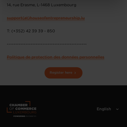
14, rue Erasme, L-1468 Luxembourg
protection des données personnelles
.
support(at)houseofentrepreneurship.lu
T: (+352) 42 39 39 - 850
-----------------------------------------------
Politique de protection des données personnelles
Register here