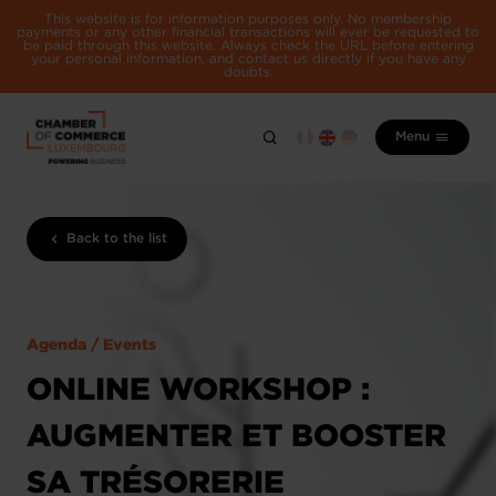
This website is for information purposes only. No membership
payments or any other financial transactions will ever be requested to
be paid through this website. Always check the URL before entering
your personal information, and contact us directly if you have any
doubts.
Menu
Back to the list
Agenda / Events
ONLINE WORKSHOP :
AUGMENTER ET BOOSTER
SA TRÉSORERIE