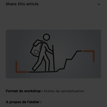
Online
Share this article
Register here
French
Format du workshop :
Atelier de sensibilisation
A propos de l’atelier :