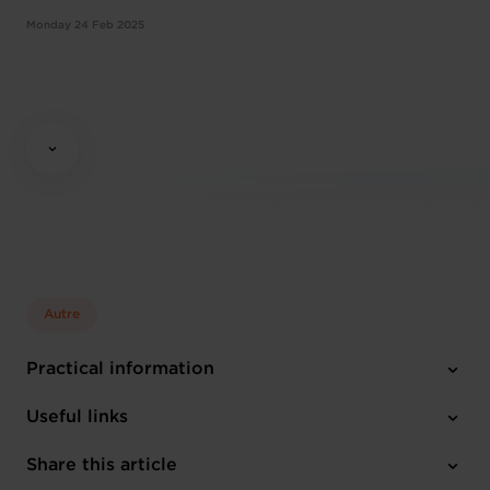
Monday 24 Feb 2025
Autre
Practical information
Monday 24 Feb 2025
Useful links
15:30 - 17:00
Chambre de Commerce
Share this article
Register here