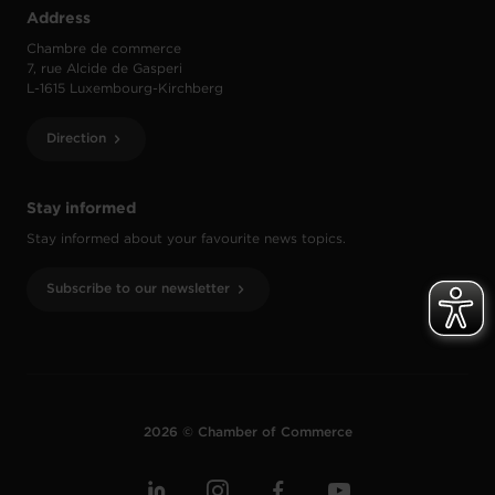
Address
Chambre de commerce
7, rue Alcide de Gasperi
L-1615 Luxembourg-Kirchberg
Direction
Stay informed
Stay informed about your favourite news topics.
Subscribe to our newsletter
2026 © Chamber of Commerce