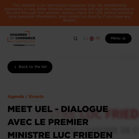
This website is for information purposes only. No membership
payments or any other financial transactions will ever be requested to
be paid through this website. Always check the URL before entering
your personal information, and contact us directly if you have any
doubts.
Menu
Back to the list
Agenda / Events
MEET UEL - DIALOGUE
AVEC LE PREMIER
MINISTRE LUC FRIEDEN