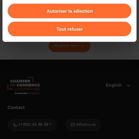
collaborateurs et vos entreprises membres.
consentement à tout moment en cliquant sur l’icône
Autoriser la sélection
flottante en bas à gauche de chaque page.
NB: Cet évènement est uniquement ouvert aux membres
de l’UEL et à leurs membres respectifs. Presse non
Pour de plus amples informations sur la manière dont
Tout refuser
invitée.
nous utilisons lescookies et sommes amenés à traiter
vos données personnelles, vous pouvez consulter notre
Register here
Charte d’usage des cookies
et notre
Politique de
protection des données personnelles
.
Contact
(+352) 42 39 39 1
info@cc.lu