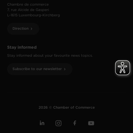
Chambre de commerce
7, rue Alcide de Gasperi
L-1615 Luxembourg-Kirchberg
Direction
Stay informed
Stay informed about your favourite news topics.
Subscribe to our newsletter
2026 © Chamber of Commerce