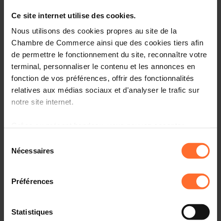
Ce site internet utilise des cookies.
Nous utilisons des cookies propres au site de la
Chambre de Commerce ainsi que des cookies tiers afin
de permettre le fonctionnement du site, reconnaître votre
terminal, personnaliser le contenu et les annonces en
fonction de vos préférences, offrir des fonctionnalités
relatives aux médias sociaux et d'analyser le trafic sur
notre site internet.
Grâce au présent bandeau, vous pouvez accepter,
NATUR&ËMWELT / SAVE THE DATE
refuser ou configurer les cookies selon vos préférences,
Sélection
à l’exception des cookies strictement nécessaires au
Nécessaires
du
FEST VUN DER NATUR 2024
fonctionnement du site. Une description des différents
consentement
cookies est accessible sous l’onglet « Détails » ci-
Préférences
dessus.
On y est bientôt, la
Fête de la nature
aura lieu cette
année le
15 et 16 juin 2024
. Plus de 50 stands proposant
Il est précisé que la navigation sur le site et certaines
des produits bio, zéro déchet et recyclés ainsi que bien
Statistiques
d'autres surprises vous attendrons ce week-end à la
fonctionnalités (ex : lecture de vidéos, partage sur les