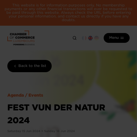
This website is for information purposes only. No membership
payments or any other financial transactions will ever be requested to
be paid through this website. Always check the URL before entering
your personal information, and contact us directly if you have any
doubts.
Menu
Back to the list
Agenda / Events
FEST VUN DER NATUR
2024
Saturday 15 Jun 2024 > Sunday 16 Jun 2024