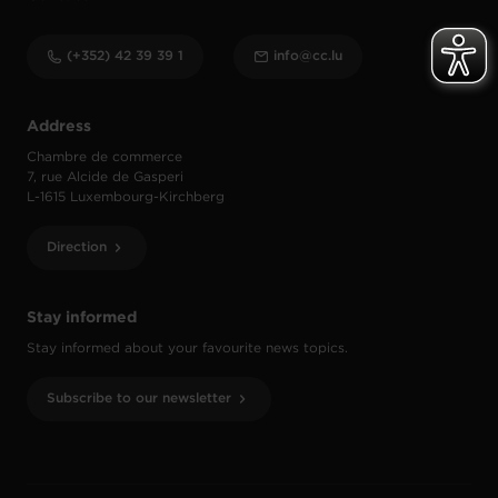
(+352) 42 39 39 1
info@cc.lu
Address
Chambre de commerce
7, rue Alcide de Gasperi
L-1615 Luxembourg-Kirchberg
Direction
Stay informed
Stay informed about your favourite news topics.
Subscribe to our newsletter