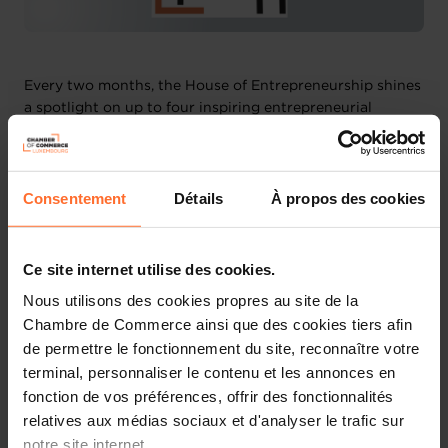
Every two months, the House of Entrepreneurship shines
a spotlight on up to four inspiring entrepreneurial
projects, showcasing individuals from all walks of life—
whether students, professionals, or those navigating
career transitions. This event is more than just a pitching
Consentement
Détails
À propos des cookies
platform; it’s designed to foster inclusive projects and
build connections between aspiring entrepreneurs and
key players in the business ecosystem.
Ce site internet utilise des cookies.
This session focuses on
foreign entrepreneurs.
Nous utilisons des cookies propres au site de la
Chambre de Commerce ainsi que des cookies tiers afin
Why should you participate?
de permettre le fonctionnement du site, reconnaître votre
terminal, personnaliser le contenu et les annonces en
-
Test your idea:
Pitch your project in 3 minutes to a
fonction de vos préférences, offrir des fonctionnalités
panel of business experts and gain valuable feedback.
relatives aux médias sociaux et d'analyser le trafic sur
notre site internet.
-
Sharpen your skills:
Develop your public speaking and