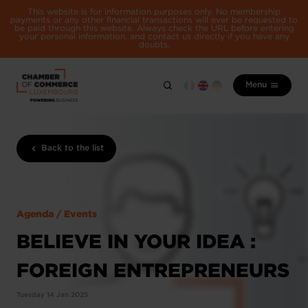
This website is for information purposes only. No membership
payments or any other financial transactions will ever be requested to
be paid through this website. Always check the URL before entering
your personal information, and contact us directly if you have any
doubts.
Menu
Back to the list
Agenda / Events
BELIEVE IN YOUR IDEA :
FOREIGN ENTREPRENEURS
Tuesday 14 Jan 2025