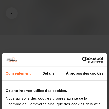
Avis & législation
Infos pratiques
Consentement
Détails
À propos des cookies
2 textes de projet
Partager cet article
Ce site internet utilise des cookies.
Nous utilisons des cookies propres au site de la
Projet de règlement grand-ducal modifiant le règlement
Chambre de Commerce ainsi que des cookies tiers afin
grand-ducal modifié du 23 décembre 2013 portant